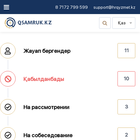
8 7172 799 599
support@hrqyzmet.kz
Қаз
Жауап бергендер
11
Қабылданбады
10
На рассмотрении
3
На собеседование
2