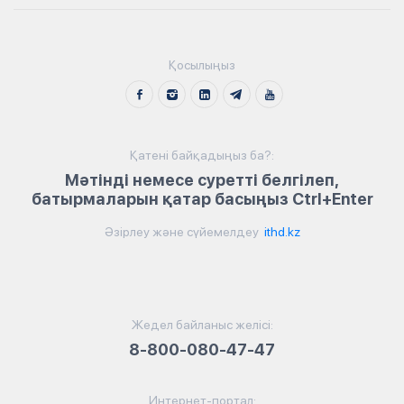
Қосылыңыз
Қатені байқадыңыз ба?:
Мәтінді немесе суретті белгілеп,
батырмаларын қатар басыңыз Ctrl+Enter
Әзірлеу және сүйемелдеу
ithd.kz
Жедел байланыс желісі:
8-800-080-47-47
Интернет-портал: