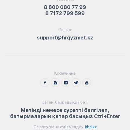
8 800 080 77 99
8 7172 799 599
Пошта:
support@hrqyzmet.kz
Қосылыңыз
Қатені байқадыңыз ба?:
Мәтінді немесе суретті белгілеп,
батырмаларын қатар басыңыз Ctrl+Enter
Әзірлеу және сүйемелдеу
ithd.kz