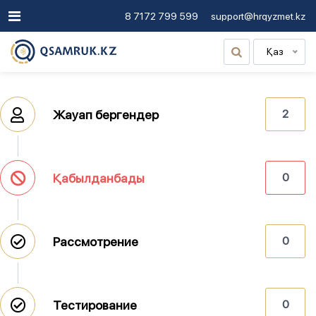
8 7172 799 599
support@hrqyzmet.kz
Қаз
Жауап бергендер
2
Қабылданбады
0
Рассмотрение
0
Тестирование
0