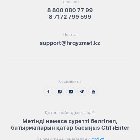
Телефон:
8 800 080 77 99
8 7172 799 599
Пошта:
support@hrqyzmet.kz
Қосылыңыз
Қатені байқадыңыз ба?:
Мәтінді немесе суретті белгілеп,
батырмаларын қатар басыңыз Ctrl+Enter
Әзірлеу және сүйемелдеу
ithd.kz