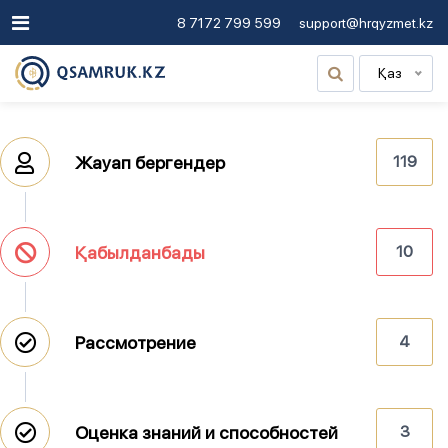
8 7172 799 599
support@hrqyzmet.kz
Қаз
Жауап бергендер
119
Қабылданбады
10
Рассмотрение
4
Оценка знаний и способностей
3