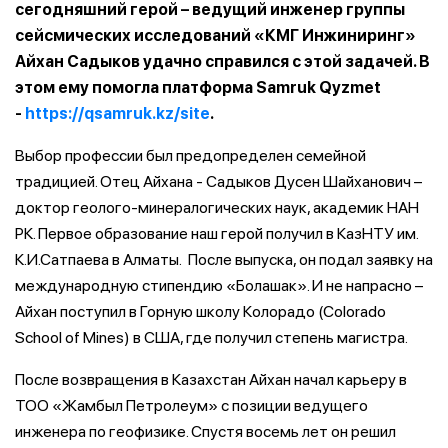
сегодняшний герой – ведущий инженер группы
сейсмических исследований «КМГ Инжиниринг»
Айхан Садыков удачно справился с этой задачей. В
этом ему помогла платформа Samruk Qyzmet
-
https://qsamruk.kz/site
.
Выбор профессии был предопределен семейной
традицией. Отец Айхана - Садыков Дусен Шайханович –
доктор геолого-минералогических наук, академик НАН
РК. Первое образование наш герой получил в КазНТУ им.
К.И.Сатпаева в Алматы. После выпуска, он подал заявку на
международную стипендию «Болашак». И не напрасно –
Айхан поступил в Горную школу Колорадо (Colorado
School of Mines) в США, где получил степень магистра.
После возвращения в Казахстан Айхан начал карьеру в
ТОО «Жамбыл Петролеум» с позиции ведущего
инженера по геофизике. Спустя восемь лет он решил