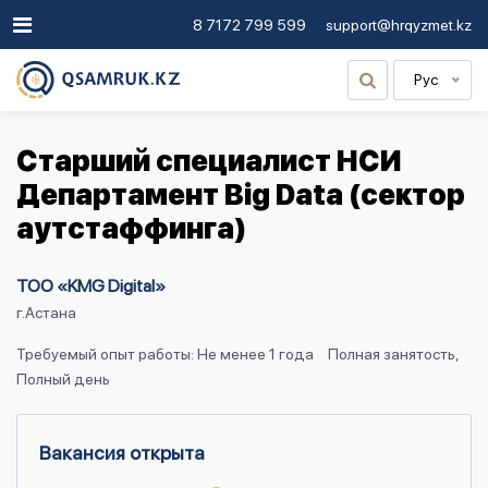
8 7172 799 599
support@hrqyzmet.kz
Рус
Старший специалист НСИ
Департамент Big Data (сектор
аутстаффинга)
ТОО «KMG Digital»
г.Астана
Требуемый опыт работы: Не менее 1 года
Полная занятость,
Полный день
Вакансия открыта