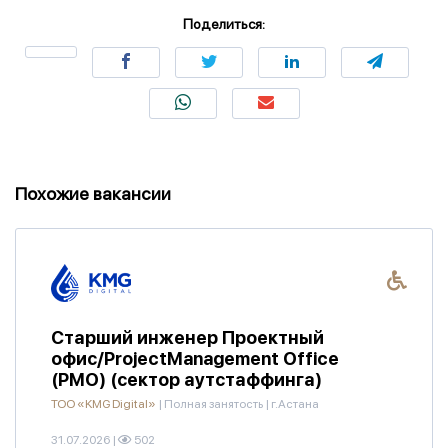
Поделиться:
Похожие вакансии
Старший инженер Проектный
офис/ProjectManagement Office
(PMO) (сектор аутстаффинга)
ТОО «KMG Digital»
|
Полная занятость
|
г.Астана
31.07.2026
|
502