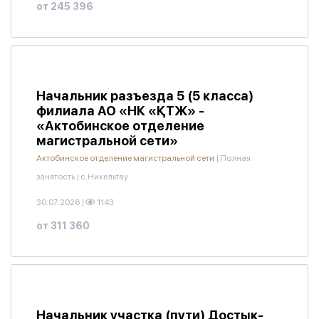
от 245 396
Начальник разъезда 5 (5 класса)
филиала АО «НК «ҚТЖ» -
«Актобинское отделение
магистральной сети»
Актобинское отделение магистральной сети
|
Полная
занятость
|
с.Никельтау
30.07.2026
|
1143
от 311 360
Начальник участка (пути) Достык-