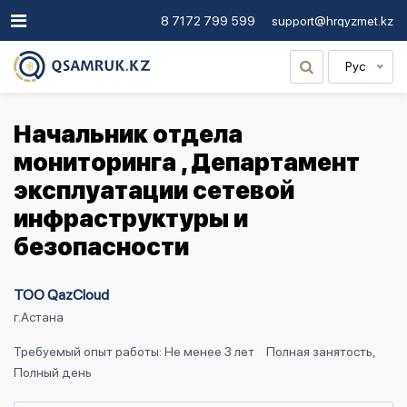
8 7172 799 599
support@hrqyzmet.kz
Рус
Начальник отдела
мониторинга , Департамент
эксплуатации сетевой
инфраструктуры и
безопасности
ТОО QazCloud
г.Астана
Требуемый опыт работы: Не менее 3 лет
Полная занятость,
Полный день