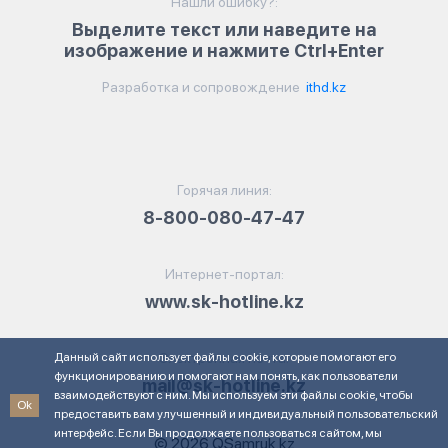
Нашли ошибку?:
Выделите текст или наведите на
изображение и нажмите Ctrl+Enter
Разработка и сопровождение
ithd.kz
Горячая линия:
8-800-080-47-47
Интернет-портал:
www.sk-hotline.kz
Данный сайт использует файлы cookie, которые помогают его
Электронная почта:
функционированию и помогают нам понять, как пользователи
mail@sk-hotline.kz
взаимодействуют с ним. Мы используем эти файлы cookie, чтобы
Ok
предоставить вам улучшенный и индивидуальный пользовательский
интерфейс. Если Вы продолжаете пользоваться сайтом, мы
© 2026 QSamruk.kz