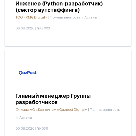
Инженер (Python-разработчик)
(сектор аутстаффинга)
ТОО «KMG Digital»
|
Полная занятость
|
г.Астана
06.08.2026
|
2003
Главный менеджер Группы
разработчиков
Филиал АО «Казпочта» «Qazpost Digital»
|
Полная занятость
|
г.Астана
05.08.2026
|
639