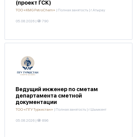
(проект ГСК)
ТОО «KMG PetroChem»
|
Полная занятость
|
г.Атырау
05.08.2026
|
790
Ведущий инженер по сметам
департамента сметной
документации
ТОО «ПГУ Туркестан»
|
Полная занятость
|
г.Шымкент
05.08.2026
|
896