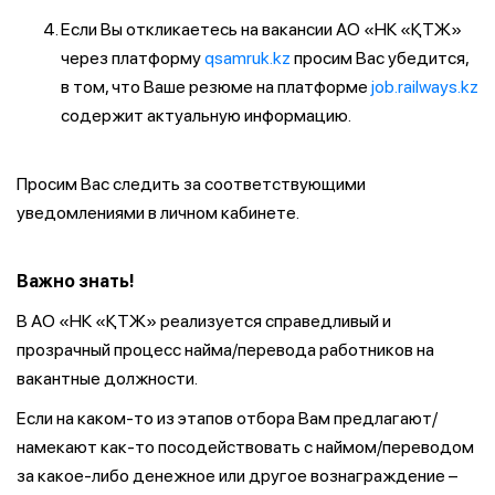
Если Вы откликаетесь на вакансии АО «НК «ҚТЖ»
через платформу
qsamruk.kz
просим Вас убедится,
в том, что Ваше резюме на платформе
job.railways.kz
содержит актуальную информацию.
Просим Вас следить за соответствующими
уведомлениями в личном кабинете.
Важно знать!
В АО «НК «ҚТЖ» реализуется справедливый и
прозрачный процесс найма/перевода работников на
вакантные должности.
Если на каком-то из этапов отбора Вам предлагают/
намекают как-то посодействовать с наймом/переводом
за какое-либо денежное или другое вознаграждение –