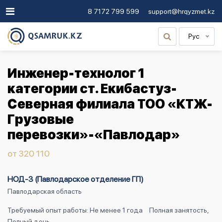
8 7172 799 599
support@hrqyzmet.kz
Рус
Инженер-технолог 1
категории ст. Екибастуз-
Северная филиала ТОО «КТЖ-
Грузовые
перевозки»-«Павлодар»
от 320 110
НОД-3 (Павлодарское отделение ГП)
Павлодарская область
Требуемый опыт работы: Не менее 1 года
Полная занятость,
Полный день