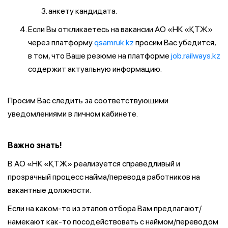
анкету кандидата.
Если Вы откликаетесь на вакансии АО «НК «ҚТЖ»
через платформу
qsamruk.kz
просим Вас убедится,
в том, что Ваше резюме на платформе
job.railways.kz
содержит актуальную информацию.
Просим Вас следить за соответствующими
уведомлениями в личном кабинете.
Важно знать!
В АО «НК «ҚТЖ» реализуется справедливый и
прозрачный процесс найма/перевода работников на
вакантные должности.
Если на каком-то из этапов отбора Вам предлагают/
намекают как-то посодействовать с наймом/переводом