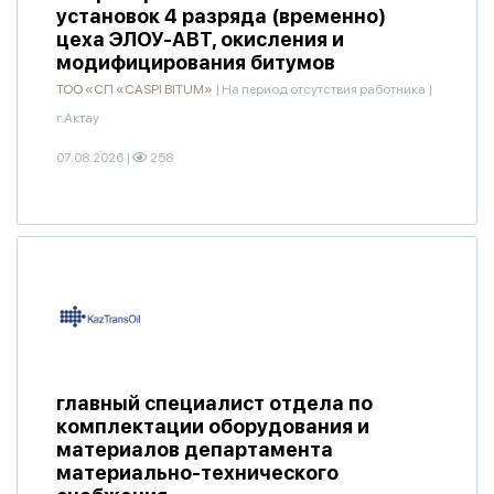
установок 4 разряда (временно)
цеха ЭЛОУ-АВТ, окисления и
модифицирования битумов
ТОО «СП «CASPI BITUM»
|
На период отсутствия работника
|
г.Актау
07.08.2026
|
258
главный специалист отдела по
комплектации оборудования и
материалов департамента
материально-технического