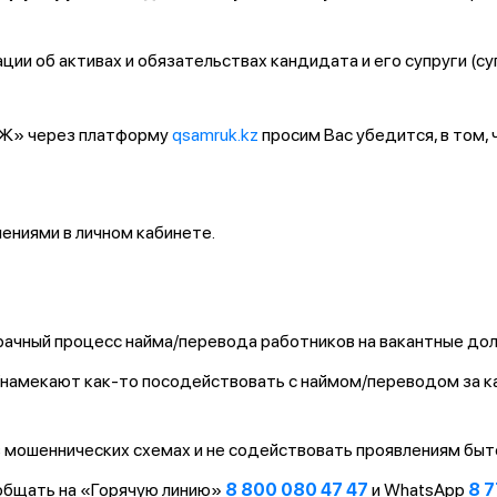
ии об активах и обязательствах кандидата и его супруги (су
ҚТЖ» через платформу
qsamruk.kz
просим Вас убедится, в том,
ниями в личном кабинете.
ачный процесс найма/перевода работников на вакантные до
т/намекают как-то посодействовать с наймом/переводом за 
 мошеннических схемах и не содействовать проявлениям быт
ообщать на «Горячую линию»
8 800 080 47 47
и WhatsApp
8 7