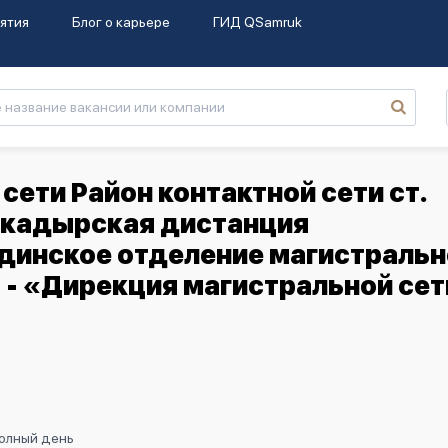
ятия
Блог о карьере
ГИД QSamruk
сети Район контактной сети ст.
 Акадырская дистанция
динское отделение магистральн
 - «Дирекция магистральной се
Полный день