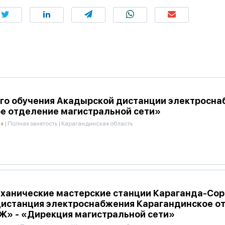
го обучения Акадырской дистанции электросна
е отделение магистральной сети»
ия
|
Полная занятость
|
Карагандинская область
ханические мастерские станции Караганда-Сорт
дистанция электроснабжения Карагандинское о
Ж» - «Дирекция магистральной сети»