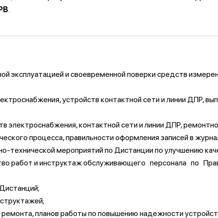
PB
.
ной эксплуатацией и своевременной поверки средств измерен
лектроснабжения, устройств контактной сети и линии ДПР, в
тв электроснабжения, контактной сети и линии ДПР, ремонтн
ческого процесса, правильности оформления записей в журна
нно-технической мероприятий по Дистанции по улучшению кач
ство работ и инструктаж обслуживающего персонала по Пр
 Дистанций;
нструктажей;
 ремонта, планов работы по повышению надежности устройств