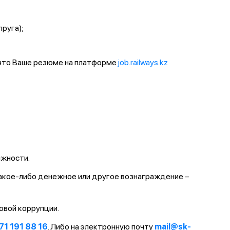
пруга);
 что Ваше резюме на платформе
job.railways.kz
лжности.
какое-либо денежное или другое вознаграждение –
овой коррупции.
71 191 88 16
. Либо на электронную почту
mail@sk-