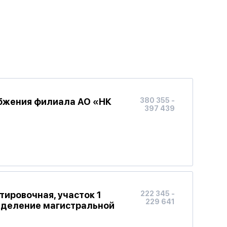
бжения филиала АО «НК
380 355 -
397 439
ировочная, участок 1
222 345 -
229 641
тделение магистральной