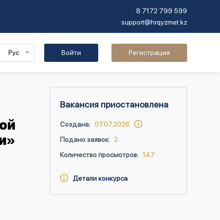
8 7172 799 599
support@hrqyzmet.kz
Рус
Войти
Регистрация
Вакансия приостановлена
ой
Создана:
07.07.2026
ти»
Подано заявок:
2
Количество просмотров:
147
Детали конкурса