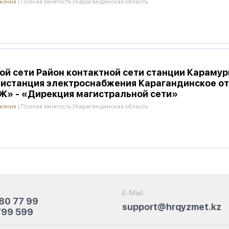
бжения
|
Полная занятость
|
Карагандинская область
й сети Район контактной сети станции Карамурын
дистанция электроснабжения Карагандинское о
Ж» - «Дирекция магистральной сети»
бжения
|
Полная занятость
|
Карагандинская область
E-Mail:
80 77 99
support@hrqyzmet.kz
799 599