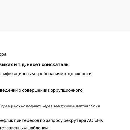
ора:
ках и т.д. несет соискатель.
валификационным требованиям к должности,
сведений о совершении коррупционного
Справку можно получить через электронный портал EGov в
онфликт интересов по запросу рекрутера АО «НК
дставленным шаблонам: