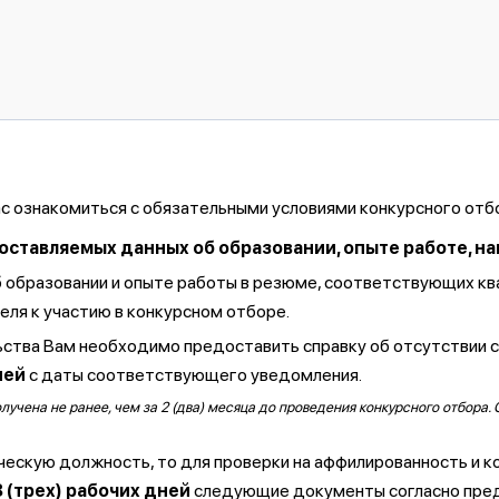
ас ознакомиться с обязательными условиями конкурсного отб
тавляемых данных об образовании, опыте работе, навы
б образовании и опыте работы в резюме, соответствующих к
ля к участию в конкурсном отборе.
ства Вам необходимо предоставить справку об отсутствии 
ней
с даты соответствующего уведомления.
чена не ранее, чем за 2 (два) месяца до проведения конкурсного отбора. 
ческую должность, то для проверки на аффилированность и к
3 (трех) рабочих дней
следующие документы согласно пре