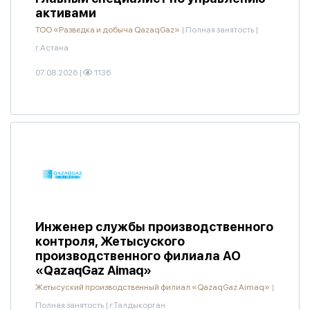
активами
ТОО «Разведка и добыча QazaqGaz»
|
Полная занятость
|
г.Астана
07.08.2026
|
1136
Инженер службы производственного
контроля, Жетысуского
производственного филиала АО
«QazaqGaz Aimaq»
Жетысуский производственный филиал «QazaqGaz Aimaq»
|
Полная занятость
|
г.Талдыкорган