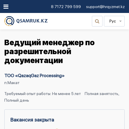
8 7172 799 599
support@hrqyzmet.kz
Рус
Ведущий менеджер по
разрешительной
документации
ТОО «QazaqGaz Processing»
п.Макат
Требуемый опыт работы: Не менее 5 лет
Полная занятость,
Полный день
Вакансия закрыта