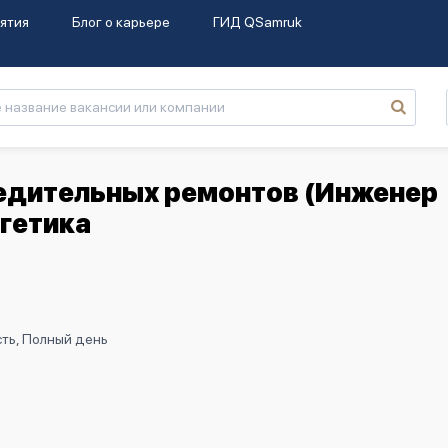
ятия
Блог о карьере
ГИД QSamruk
едительных ремонтов (Инженер
гетика
ть, Полный день