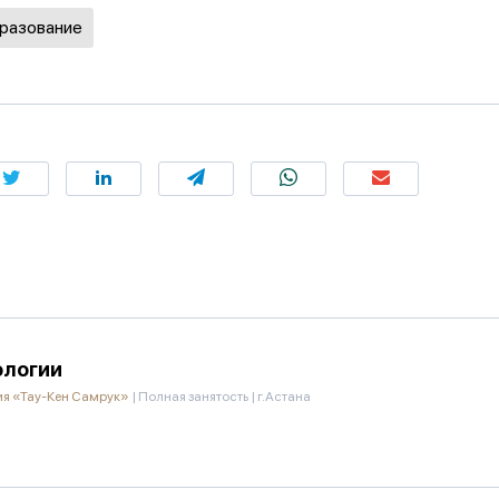
бразование
ологии
ия «Тау-Кен Самрук»
|
Полная занятость
|
г.Астана