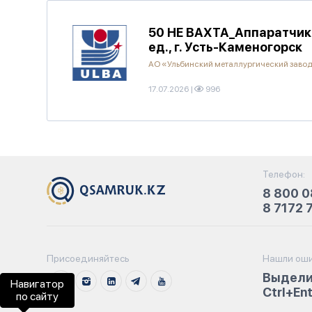
50 НЕ ВАХТА_Аппаратчик 
ед., г. Усть-Каменогорск
АО «Ульбинский металлургический заво
17.07.2026
|
996
Телефон:
8 800 0
8 7172 
Присоединяйтесь
Нашли оши
Выдели
Навигатор
Ctrl+En
по сайту