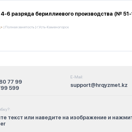
4-6 разряда бериллиевого производства (№ 51-12
д»
|
Полная занятость
|
г.Усть-Каменогорск
E-Mail:
80 77 99
support@hrqyzmet.kz
799 599
бку?:
те текст или наведите на изображение и нажми
ter