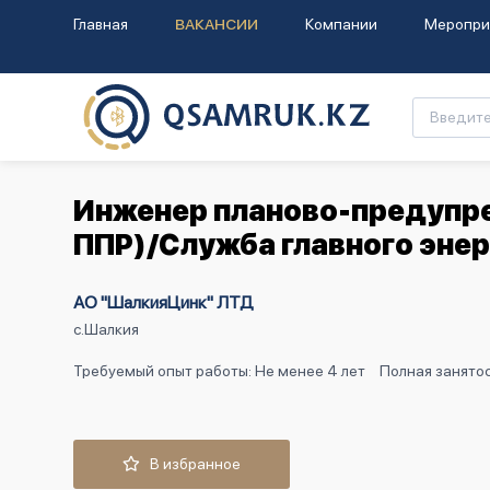
Главная
ВАКАНСИИ
Компании
Меропри
Инженер планово-предупр
ППР)/Служба главного энер
АО "ШалкияЦинк" ЛТД
с.Шалкия
Требуемый опыт работы: Не менее 4 лет
Полная занятос
В избранное