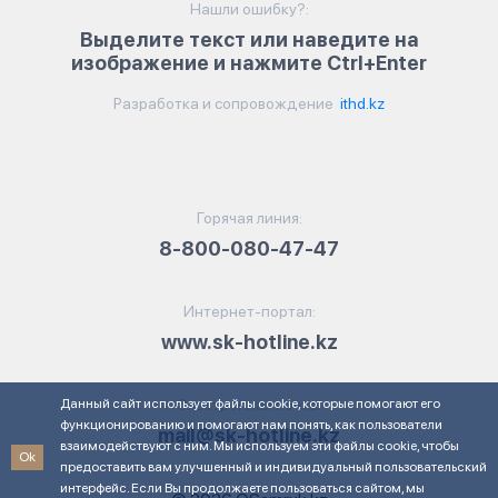
Нашли ошибку?:
Выделите текст или наведите на
изображение и нажмите Ctrl+Enter
Разработка и сопровождение
ithd.kz
Горячая линия:
8-800-080-47-47
Интернет-портал:
www.sk-hotline.kz
Данный сайт использует файлы cookie, которые помогают его
Электронная почта:
функционированию и помогают нам понять, как пользователи
mail@sk-hotline.kz
взаимодействуют с ним. Мы используем эти файлы cookie, чтобы
Ok
предоставить вам улучшенный и индивидуальный пользовательский
интерфейс. Если Вы продолжаете пользоваться сайтом, мы