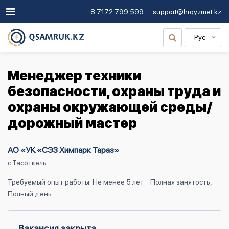
8 7172 799 599
support@hrqyzmet.kz
Рус
Менеджер техники
безопасности, охраны труда и
охраны окружающей среды/
дорожный мастер
АО «УК «СЭЗ Химпарк Тараз»
с.Тасоткель
Требуемый опыт работы: Не менее 5 лет
Полная занятость,
Полный день
Вакансия закрыта