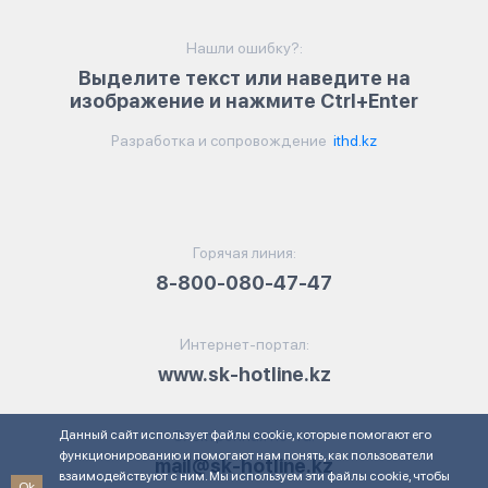
Нашли ошибку?:
Выделите текст или наведите на
изображение и нажмите Ctrl+Enter
Разработка и сопровождение
ithd.kz
Горячая линия:
8-800-080-47-47
Интернет-портал:
www.sk-hotline.kz
Данный сайт использует файлы cookie, которые помогают его
Электронная почта:
функционированию и помогают нам понять, как пользователи
mail@sk-hotline.kz
взаимодействуют с ним. Мы используем эти файлы cookie, чтобы
Ok