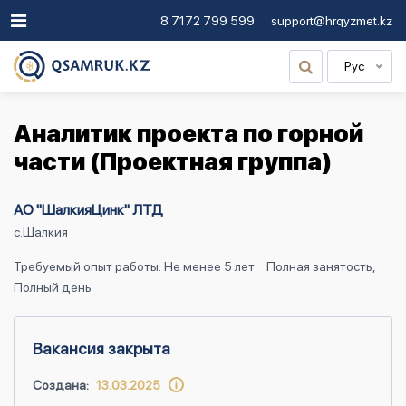
8 7172 799 599
support@hrqyzmet.kz
Рус
Аналитик проекта по горной
части (Проектная группа)
АО "ШалкияЦинк" ЛТД
с.Шалкия
Требуемый опыт работы: Не менее 5 лет
Полная занятость,
Полный день
Вакансия закрыта
Создана:
13.03.2025