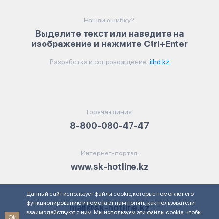
Нашли ошибку?:
Выделите текст или наведите на
изображение и нажмите Ctrl+Enter
Разработка и сопровождение
ithd.kz
Горячая линия:
8-800-080-47-47
Интернет-портал:
www.sk-hotline.kz
Данный сайт использует файлы cookie, которые помогают его
Электронная почта:
функционированию и помогают нам понять, как пользователи
mail@sk-hotline.kz
взаимодействуют с ним. Мы используем эти файлы cookie, чтобы
Ok