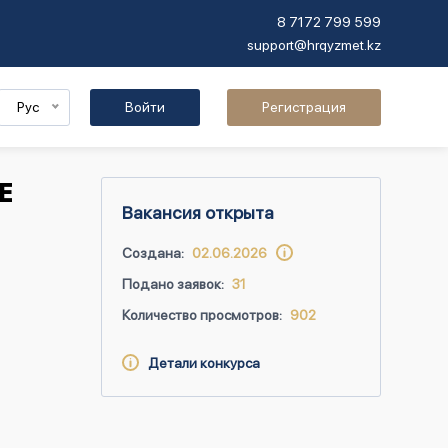
8 7172 799 599
support@hrqyzmet.kz
Рус
Войти
Регистрация
E
Вакансия открыта
Создана:
02.06.2026
Подано заявок:
31
Количество просмотров:
902
Детали конкурса