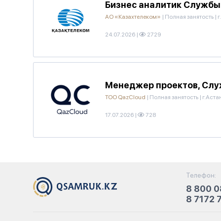
Бизнес аналитик Службы
АО «Казахтелеком»
|
Полная занятость
|
г
24.07.2026
|
2729
Менеджер проектов, Слу
ТОО QazCloud
|
Полная занятость
|
г.Аста
17.07.2026
|
728
Телефон:
8 800 0
8 7172 