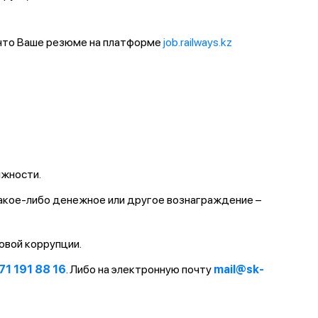
 что Ваше резюме на платформе
job.railways.kz
лжности.
какое-либо денежное или другое вознаграждение –
овой коррупции.
71 191 88 16
. Либо на электронную почту
mail@sk-