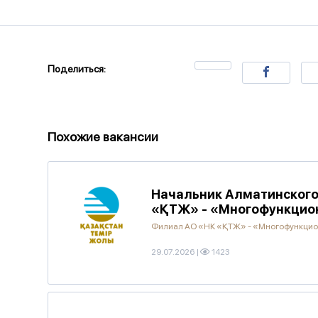
Поделиться:
Похожие вакансии
Начальник Алматинского
«ҚТЖ» - «Многофункцио
Филиал АО «НК «ҚТЖ» - «Многофункцио
29.07.2026
|
1423