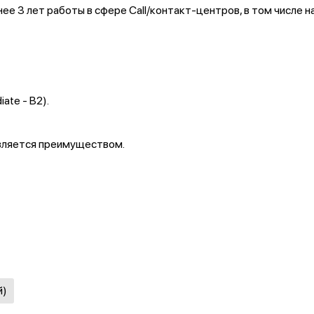
е 3 лет работы в сфере Call/контакт-центров, в том числе 
ate - B2).
вляется преимуществом.
й)