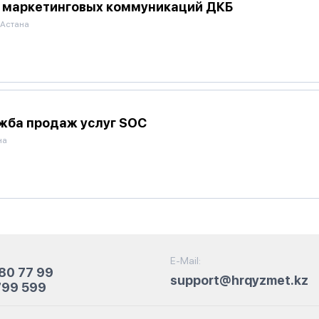
 маркетинговых коммуникаций ДКБ
.Астана
жба продаж услуг SOC
на
E-Mail:
80 77 99
support@hrqyzmet.kz
799 599