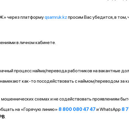
ҚТЖ» через платформу
qsamruk.kz
просим Вас убедится, в том,
ниями в личном кабинете.
ачный процесс найма/перевода работников на вакантные до
т/намекают как-то посодействовать с наймом/переводом за 
 мошеннических схемах и не содействовать проявлениям быт
ообщать на «Горячую линию»
8 800 080 47 47
и WhatsApp
8 7
PB
.