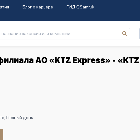
ятия
Блог о карьере
ГИД QSamruk
филиала АО «KTZ Express» - «KTZ
ть, Полный день