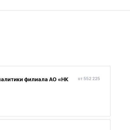
налитики филиала АО «НК
от 552 225