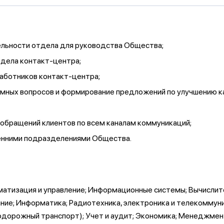
ельности отдела для руководства Общества;
тдела контакт-центра;
работников контакт-центра;
емных вопросов и формирование предложений по улучшению ка
обращений клиентов по всем каналам коммуникаций;
енними подразделениями Общества.
атизация и управление; Информационные системы; Вычислите
е; Информатика; Радиотехника, электроника и телекоммуни
одорожный транспорт); Учет и аудит; Экономика; Менеджмент