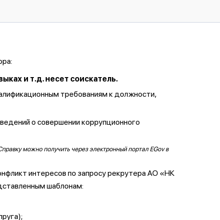
ора:
ках и т.д. несет соискатель.
валификационным требованиям к должности,
сведений о совершении коррупционного
Справку можно получить через электронный портал EGov в
онфликт интересов по запросу рекрутера АО «НК
дставленным шаблонам:
пруга);