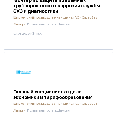
Монтер по защите подземных
трубопроводов от коррозии службы
ЭХЗ и диагностики
Шымкентский производственный филиал АО «QazaqGaz
Aimaq»
|
Полная занятость
|
г.Шымкент
03.08.2026
|
1807
Главный специалист отдела
экономики и тарифообразования
Шымкентский производственный филиал АО «QazaqGaz
Aimaq»
|
Полная занятость
|
г.Шымкент