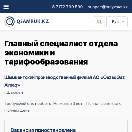
8 7172 799 599
support@hrqyzmet.kz
Рус
Главный специалист отдела
экономики и
тарифообразования
Шымкентский производственный филиал АО «QazaqGaz
Aimaq»
г.Шымкент
Требуемый опыт работы: Не менее 3 лет
Полная занятость,
Полный день
Вакансия приостановлена