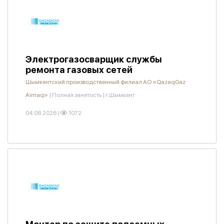
Электрогазосварщик службы
ремонта газовых сетей
Шымкентский производственный филиал АО «QazaqGaz
Aimaq»
|
Полная занятость
|
г.Шымкент
04.08.2026
|
1072