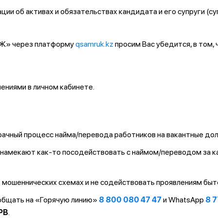
ии об активах и обязательствах кандидата и его супруги (су
ҚТЖ» через платформу
qsamruk.kz
просим Вас убедится, в том,
ниями в личном кабинете.
ачный процесс найма/перевода работников на вакантные до
т/намекают как-то посодействовать с наймом/переводом за 
 мошеннических схемах и не содействовать проявлениям быт
ообщать на «Горячую линию»
8 800 080 47 47
и WhatsApp
8 7
PB
.