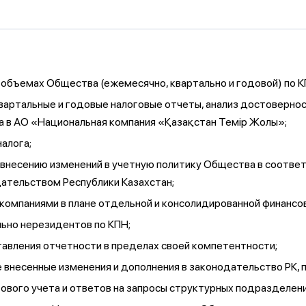
 объемах Общества (ежемесячно, квартально и годовой) по К
вартальные и годовые налоговые отчеты, анализ достоверно
 в АО «Национальная компания «Қазақстан Темір Жолы»;
алога;
и внесению изменений в учетную политику Общества в соотв
дательством Республики Казахстан;
компаниями в плане отдельной и консолидированной финансо
ельно нерезидентов по КПН;
тавления отчетности в пределах своей компетентности;
 внесенные изменения и дополнения в законодательство РК
вого учета и ответов на запросы структурных подразделени