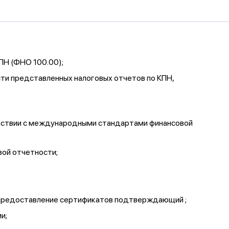
ПН (ФНО 100.00);
сти представленных налоговых отчетов по КПН,
етствии с международными стандартами финансовой
вой отчетности;
, предоставление сертификатов подтверждающий ;
и;