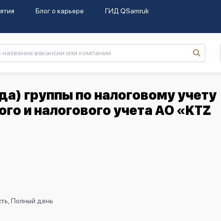
ятия
Блог о карьере
ГИД QSamruk
да) группы по налоговому учету
го и налогового учета АО «KTZ
ть, Полный день