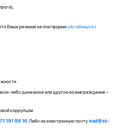
пруга);
 что Ваше резюме на платформе
job.railways.kz
лжности.
какое-либо денежное или другое вознаграждение –
овой коррупции.
71 191 88 16
. Либо на электронную почту
mail@sk-