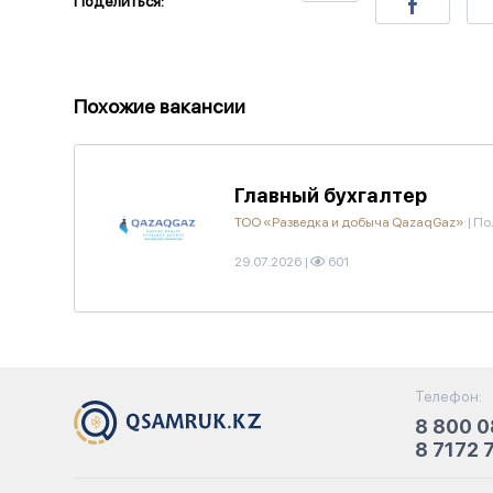
Поделиться:
Похожие вакансии
Главный бухгалтер
ТОО «Разведка и добыча QazaqGaz»
|
По
29.07.2026
|
601
Телефон:
8 800 0
8 7172 