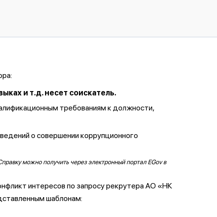
ора:
ках и т.д. несет соискатель.
валификационным требованиям к должности,
сведений о совершении коррупционного
Справку можно получить через электронный портал EGov в
онфликт интересов по запросу рекрутера АО «НК
дставленным шаблонам: