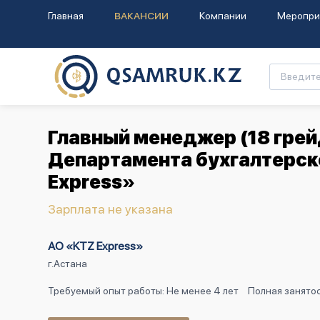
Главная
ВАКАНСИИ
Компании
Меропри
Главный менеджер (18 грей
Департамента бухгалтерско
Express»
Зарплата не указана
АО «KTZ Express»
г.Астана
Требуемый опыт работы: Не менее 4 лет
Полная занятос