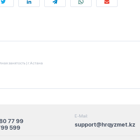
лная занятость
|
г.Астана
E-Mail:
80 77 99
support@hrqyzmet.kz
799 599