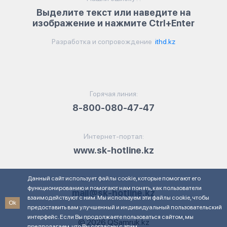
Выделите текст или наведите на
изображение и нажмите Ctrl+Enter
Разработка и сопровождение
ithd.kz
Горячая линия:
8-800-080-47-47
Интернет-портал:
www.sk-hotline.kz
Данный сайт использует файлы cookie, которые помогают его
Электронная почта:
функционированию и помогают нам понять, как пользователи
mail@sk-hotline.kz
взаимодействуют с ним. Мы используем эти файлы cookie, чтобы
Ok
предоставить вам улучшенный и индивидуальный пользовательский
интерфейс. Если Вы продолжаете пользоваться сайтом, мы
© 2026 QSamruk.kz
предполагаем, что Вы согласны с этим.