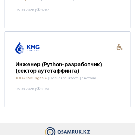
06.08.2026
|
1767
Инженер (Python-разработчик)
(сектор аутстаффинга)
ТОО «KMG Digital»
|
Полная занятость
|
г.Астана
06.08.2026
|
2061