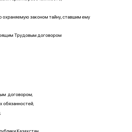
ю охраняемую законом тайну, ставшим ему
стоящим Трудовым договором
вым договором;
х обязанностей;
;
ублики Казахстан.