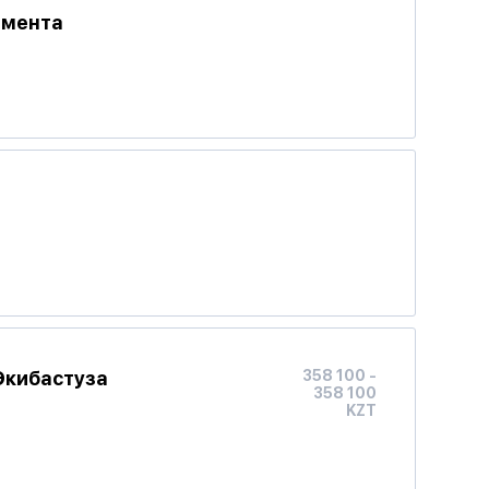
амента
Экибастуза
358 100 -
358 100
KZT