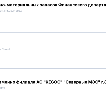
арно-материальных запасов Финансового департ
сть
|
г.Кызылорда
г.Семей
ременно филиала АО "KEGOC" "Северные МЭС" г.
стуз