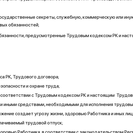
государственные секреты, служебную, коммерческую или ину
вых обязанностей;
 обязанности, предусмотренные Трудовым кодексом РК и на
а РК, Трудового договора;
зопасности и охране труда;
в соответствии с Трудовым кодексом РК и настоящим Трудо
и иными средствами, необходимыми для исполнения трудовы
лжение создает угрозу жизни, здоровью Работника и иных лиц
лачиваемый трудовой отпуск;
оровью Работника, в соответствии с законодательством Респ