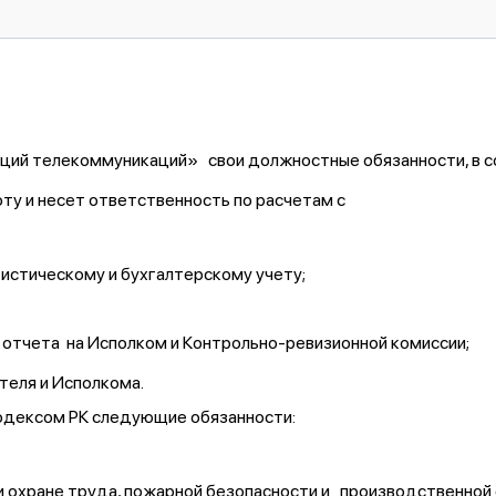
аций телекоммуникаций» свои должностные обязанности, в с
у и несет ответственность по расчетам с
истическому и бухгалтерскому учету;
отчета на Исполком и Контрольно-ревизионной комиссии;
теля и Исполкома.
одексом РК следующие обязанности:
и охране труда, пожарной безопасности и производственной 