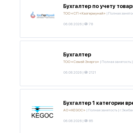
Бухгалтер по учету тов
ТОО «СП «Казгермунай»
|
Полная занято
06.08.2026
|
78
Бухгалтер
ТОО «Семей Энерго»
|
Полная занятость
|
06.08.2026
|
2121
Бухгалтер 1 категории в
АО «KEGOC»
|
Полная занятость
|
г.Экиба
06.08.2026
|
85