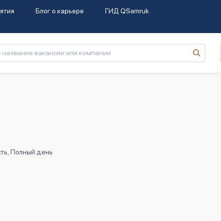
ятия
Блог о карьере
ГИД QSamruk
ть, Полный день