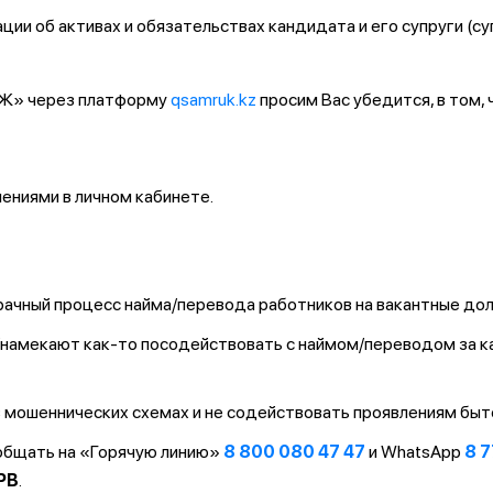
ии об активах и обязательствах кандидата и его супруги (су
ҚТЖ» через платформу
qsamruk.kz
просим Вас убедится, в том,
ниями в личном кабинете.
ачный процесс найма/перевода работников на вакантные до
т/намекают как-то посодействовать с наймом/переводом за 
 мошеннических схемах и не содействовать проявлениям быт
ообщать на «Горячую линию»
8 800 080 47 47
и WhatsApp
8 7
PB
.