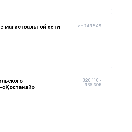
е магистральной сети
от 243 549
ильского
320 110 -
335 395
»-«Қостанай»