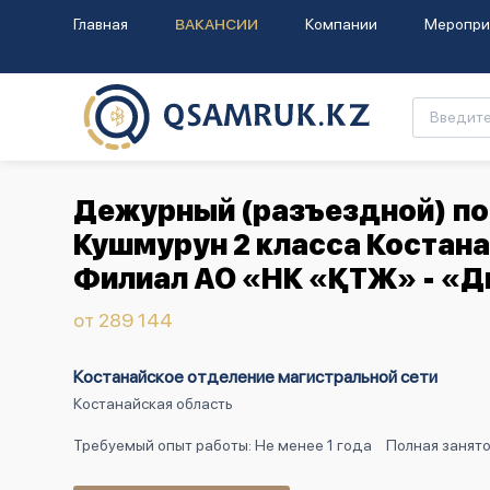
Главная
ВАКАНСИИ
Компании
Меропри
Дежурный (разъездной) по
Кушмурун 2 класса Костана
Филиал АО «НК «ҚТЖ» - «Д
от 289 144
Костанайское отделение магистральной сети
Костанайская область
Требуемый опыт работы: Не менее 1 года
Полная занят