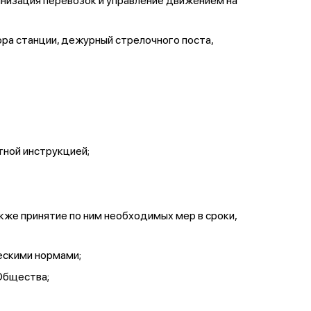
анизация перевозок и управление движением на
ора станции, дежурный стрелочного поста,
ной инструкцией;
же принятие по ним необходимых мер в сроки,
ескими нормами;
Общества;