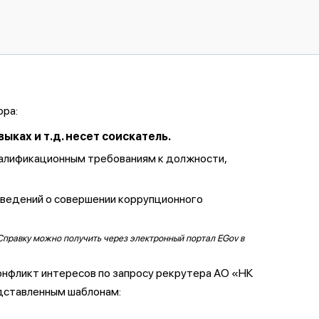
ора:
ках и т.д. несет соискатель.
валификационным требованиям к должности,
сведений о совершении коррупционного
Справку можно получить через электронный портал EGov в
онфликт интересов по запросу рекрутера АО «НК
дставленным шаблонам: