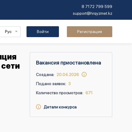
8 7172 799 599
support@hrqyzmet.kz
Рус
Войти
Регистрация
нция
Вакансия приостановлена
 сети
Создана:
20.04.2026
Подано заявок:
3
Количество просмотров:
671
Детали конкурса