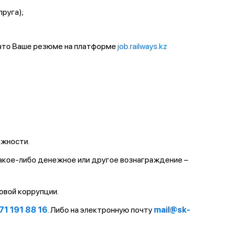
пруга);
 что Ваше резюме на платформе
job.railways.kz
лжности.
какое-либо денежное или другое вознаграждение –
овой коррупции.
71 191 88 16
. Либо на электронную почту
mail@sk-