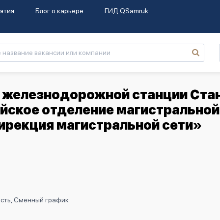
ятия
Блог о карьере
ГИД QSamruk
 железнодорожной станции Ста
йское отделение магистральной
ирекция магистральной сети»
ость, Сменный график