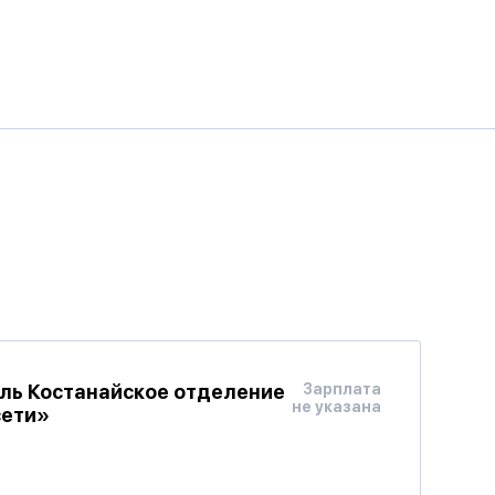
силь Костанайское отделение
Зарплата
не указана
сети»