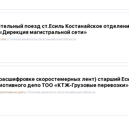
тельный поезд ст.Есиль Костанайское отделени
«Дирекция магистральной сети»
сети
|
Полная занятость
|
Костанайская область
 расшифровке скоростемерных лент) старший Ес
мотивного депо ТОО «КТЖ-Грузовые перевозки
комотивное депо
|
Полная занятость
|
Костанайская область