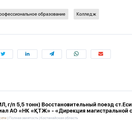
профессиональное образование
Колледж
Л, г/п 5,5 тонн) Восстановительный поезд ст.Е
иал АО «НК «ҚТЖ» - «Дирекция магистральной 
сети
|
Полная занятость
|
Костанайская область