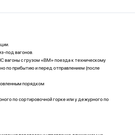
ции.
з-под вагонов.
ПС вагоны с грузом «ВМ» поезда к техническому
но по прибытию и перед отправлением (после
ановленным порядком
рного по сортировочной горке или у дежурного по