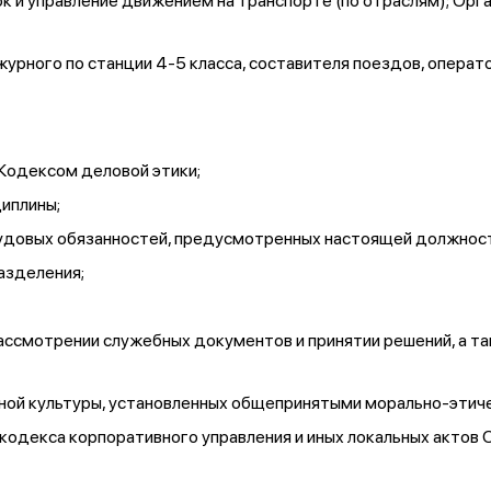
к и управление движением на транспорте (по отраслям); Орг
журного по станции 4-5 класса, составителя поездов, операт
Кодексом деловой этики;
иплины;
рудовых обязанностей, предусмотренных настоящей должност
азделения;
ссмотрении служебных документов и принятии решений, а так
ной культуры, установленных общепринятыми морально-этич
кодекса корпоративного управления и иных локальных актов 