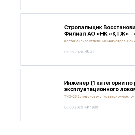
Стропальщик Восстанови
Филиал АО «НК «ҚТЖ» - 
Костанайское отделение магистральной 
06.08.2026
|
31
Инженер (1 категории по
эксплуатационного локо
ТЧЭ-23 Есильское эксплуатационное ло
06.08.2026
|
1989