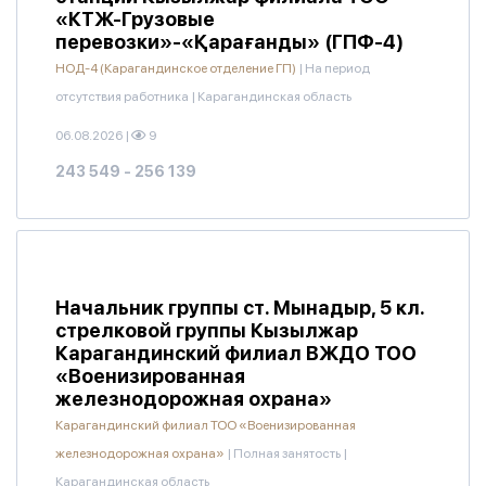
«КТЖ-Грузовые
перевозки»-«Қарағанды» (ГПФ-4)
НОД-4 (Карагандинское отделение ГП)
|
На период
отсутствия работника
|
Карагандинская область
06.08.2026
|
9
243 549 - 256 139
Начальник группы ст. Мынадыр, 5 кл.
стрелковой группы Кызылжар
Карагандинский филиал ВЖДО ТОО
«Военизированная
железнодорожная охрана»
Карагандинский филиал ТОО «Военизированная
железнодорожная охрана»
|
Полная занятость
|
Карагандинская область