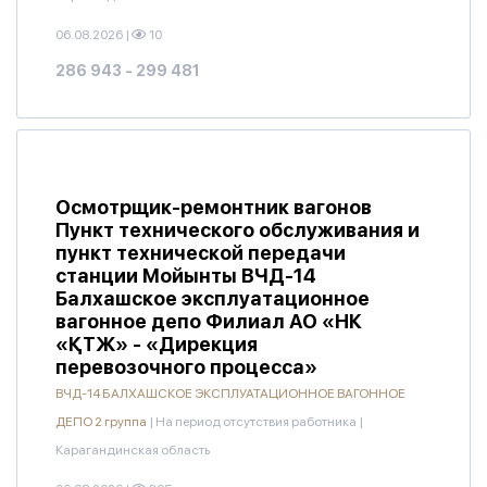
06.08.2026
|
10
286 943 - 299 481
Осмотрщик-ремонтник вагонов
Пункт технического обслуживания и
пункт технической передачи
станции Мойынты ВЧД-14
Балхашское эксплуатационное
вагонное депо Филиал АО «НК
«ҚТЖ» - «Дирекция
перевозочного процесса»
ВЧД-14 БАЛХАШСКОЕ ЭКСПЛУАТАЦИОННОЕ ВАГОННОЕ
ДЕПО 2 группа
|
На период отсутствия работника
|
Карагандинская область