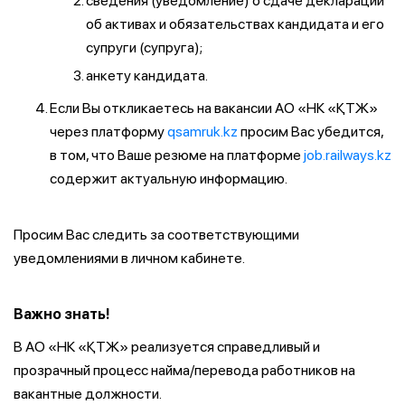
сведения (уведомление) о сдаче декларации
об активах и обязательствах кандидата и его
супруги (супруга);
анкету кандидата.
Если Вы откликаетесь на вакансии АО «НК «ҚТЖ»
через платформу
qsamruk.kz
просим Вас убедится,
в том, что Ваше резюме на платформе
job.railways.kz
содержит актуальную информацию.
Просим Вас следить за соответствующими
уведомлениями в личном кабинете.
Важно знать!
В АО «НК «ҚТЖ» реализуется справедливый и
прозрачный процесс найма/перевода работников на
вакантные должности.