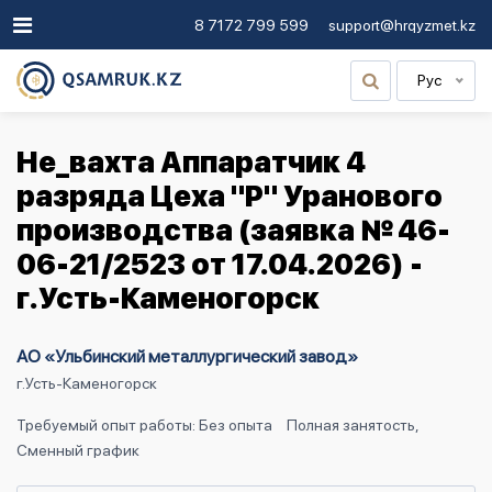
8 7172 799 599
support@hrqyzmet.kz
Рус
Не_вахта Аппаратчик 4
разряда Цеха "Р" Уранового
производства (заявка № 46-
06-21/2523 от 17.04.2026) -
г.Усть-Каменогорск
АО «Ульбинский металлургический завод»
г.Усть-Каменогорск
Требуемый опыт работы: Без опыта
Полная занятость,
Сменный график