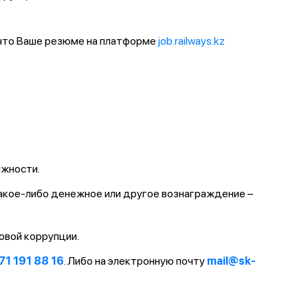
 что Ваше резюме на платформе
job.railways.kz
лжности.
какое-либо денежное или другое вознаграждение –
овой коррупции.
71 191 88 16
. Либо на электронную почту
mail@sk-