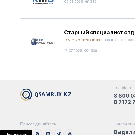
05.08.2026
|
380
Старший специалист отд
ТОО «GPC Investment»
|
Полная занятость
13.07.2026
|
1909
Телефон:
8 800 0
8 7172 
Присоединяйтесь
Нашли оши
Выдели
Навигатор