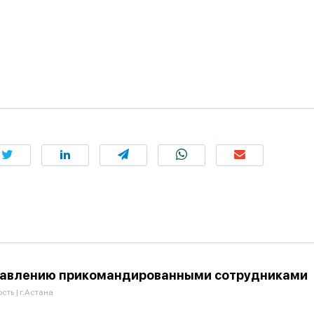
правлению прикомандированными сотрудниками
ость
|
г.Астана