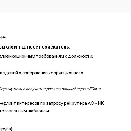
ора:
ках и т.д. несет соискатель.
валификационным требованиям к должности,
сведений о совершении коррупционного
Справку можно получить через электронный портал EGov в
онфликт интересов по запросу рекрутера АО «НК
дставленным шаблонам:
пруга);