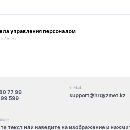
ела управления персоналом
|
г.Атырау
E-Mail:
80 77 99
support@hrqyzmet.kz
799 599
бку?:
те текст или наведите на изображение и нажми