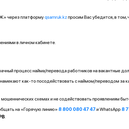
ҚТЖ» через платформу
qsamruk.kz
просим Вас убедится, в том,
ниями в личном кабинете.
ачный процесс найма/перевода работников на вакантные до
т/намекают как-то посодействовать с наймом/переводом за 
 мошеннических схемах и не содействовать проявлениям быт
ообщать на «Горячую линию»
8 800 080 47 47
и WhatsApp
8 7
PB
.