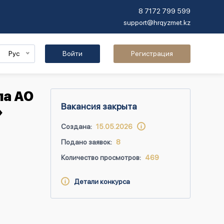
8 7172 799 599
support@hrqyzmet.kz
Рус
Войти
Регистрация
ла АО
Вакансия закрыта
»
Создана:
15.05.2026
Подано заявок:
8
Количество просмотров:
469
Детали конкурса