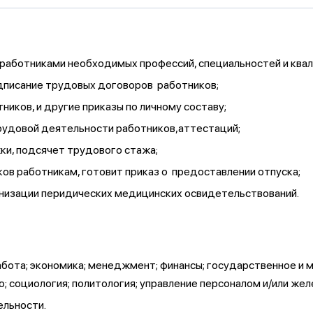
работниками необходимых профессий, специальностей и квал
дписание трудовых договоров работников;
иков, и другие приказы по личному составу;
рудовой деятельности работников,аттестаций;
жки, подсячет трудового стажа;
ов работникам, готовит приказ о предоставлении отпуска;
низации перидических медицинских освидетельствований.
бота; экономика; менеджмент; финансы; государственное и ме
; социология; политология; управление персоналом и/или ж
ельности.