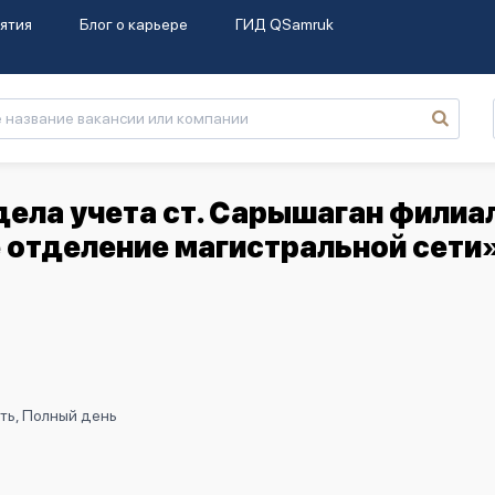
ятия
Блог о карьере
ГИД QSamruk
ела учета ст. Сарышаган филиа
отделение магистральной сети
ть, Полный день