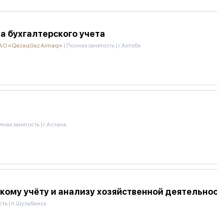
а бухгалтерского учета
 АО «QazaqGaz Aimaq»
|
Полная занятость
|
г.Актобе
лная занятость
|
г.Астана
кому учёту и анализу хозяйственной деятельнос
сть
|
п.Шульбинск