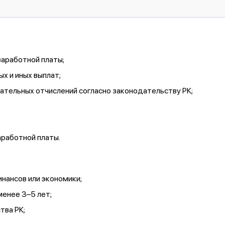
заработной платы;
х и иных выплат;
зательных отчислений согласно законодательству РК;
аработной платы.
инансов или экономики;
менее 3–5 лет;
тва РК;