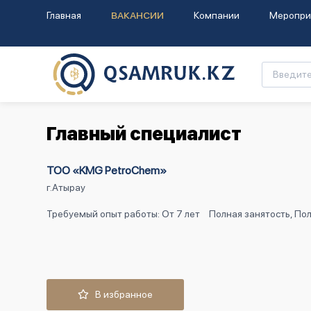
Главная
ВАКАНСИИ
Компании
Меропри
Главный специалист
ТОО «KMG PetroChem»
г.Атырау
Требуемый опыт работы: От 7 лет
Полная занятость, По
В избранное