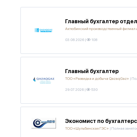
Главный бухгалтер отдел
Актюбинский производственный филиал
03.08.2026
|
108
Главный бухгалтер
ТОО «Разведка и добыча QazaqGaz»
|
По
29.07.2026
|
530
Экономист по бухгалтерс
ТОО «Шульбинская ГЭС»
|
Полная занято