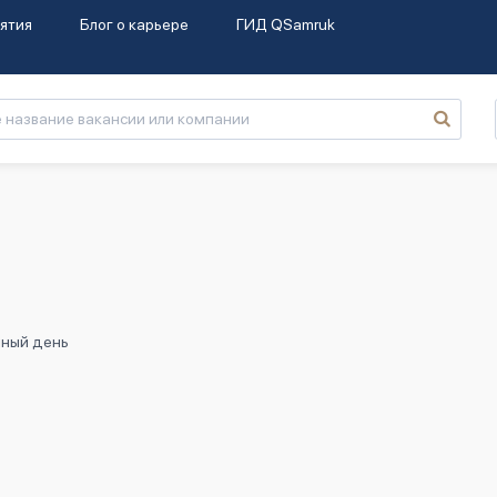
ятия
Блог о карьере
ГИД QSamruk
лный день