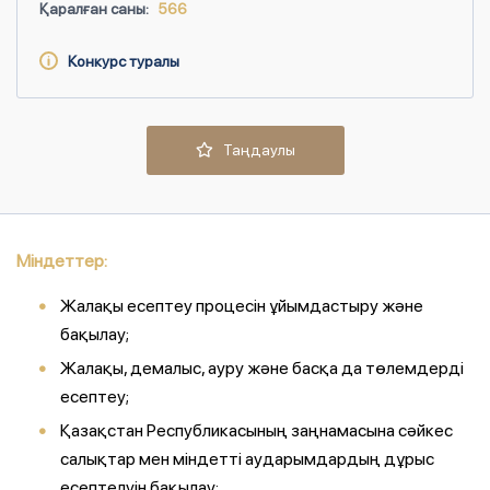
Қаралған саны:
566
Конкурс туралы
Таңдаулы
Міндеттер:
Жалақы есептеу процесін ұйымдастыру және
бақылау;
Жалақы, демалыс, ауру және басқа да төлемдерді
есептеу;
Қазақстан Республикасының заңнамасына сәйкес
салықтар мен міндетті аударымдардың дұрыс
есептелуін бақылау;