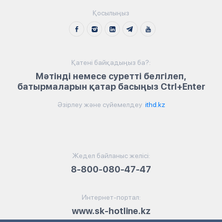
Қосылыңыз
Қатені байқадыңыз ба?:
Мәтінді немесе суретті белгілеп,
батырмаларын қатар басыңыз Ctrl+Enter
Әзірлеу және сүйемелдеу
ithd.kz
Жедел байланыс желісі:
8-800-080-47-47
Интернет-портал:
www.sk-hotline.kz