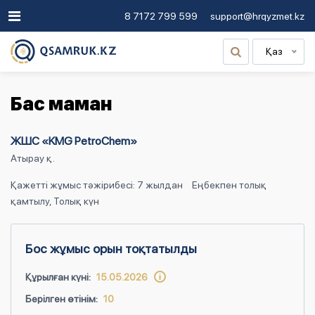
8 7172 799 599
support@hrqyzmet.kz
Қаз
Бас маман
ЖШС «KMG PetroChem»
Атырау қ.
Қажетті жұмыс тәжірибесі: 7 жылдан
Еңбекпен толық
қамтылу, Толық күн
Бос жұмыс орын тоқтатылды
Құрылған күні:
15.05.2026
Берілген өтінім:
10