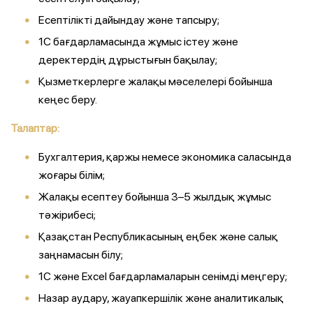
Есептілікті дайындау және тапсыру;
1С бағдарламасында жұмыс істеу және
деректердің дұрыстығын бақылау;
Қызметкерлерге жалақы мәселелері бойынша
кеңес беру.
Талаптар:
Бухгалтерия, қаржы немесе экономика саласында
жоғары білім;
Жалақы есептеу бойынша 3–5 жылдық жұмыс
тәжірибесі;
Қазақстан Республикасының еңбек және салық
заңнамасын білу;
1С және Excel бағдарламаларын сенімді меңгеру;
Назар аудару, жауапкершілік және аналитикалық