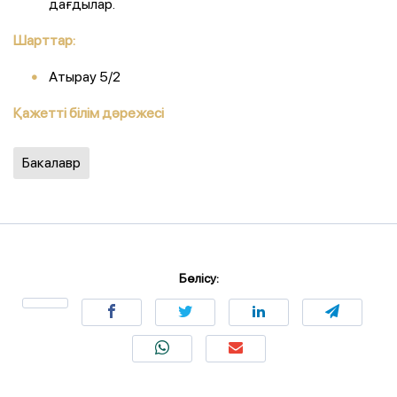
дағдылар.
Шарттар:
Атырау 5/2
Қажетті білім дәрежесі
Бакалавр
Бөлісу: