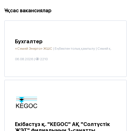
Ұқсас вакансиялар
Бухгалтер
«Семей Энерго» ЖШС
|
Еңбекпен толық қамтылу
|
Семей қ.
06.08.2026
|
2210
Екібастұз қ. "KEGOC" АҚ "Солтүстік
ЖЭТ" филиалының 1-санатты