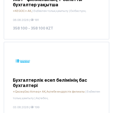
бухгалтер уақытша
«KEGOC» АҚ
|
Еңбекпен толық қамтылу
|
Екібастұз қ.
06.08.2026
|
181
358 100 - 358 100 KZT
Бухгалтерлік есеп бөлімінің бас
бухгалтері
«QazaqGaz Aimaq» АҚ Ақтөбе өндірістік филиалы
|
Еңбекпен
толық қамтылу
|
Ақтөбе қ.
03.08.2026
|
199