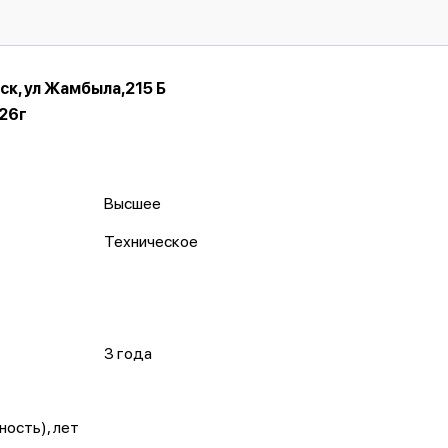
ск, ул Жамбыла,215 Б
26г
Высшее
Техническое
3 года
ость), лет