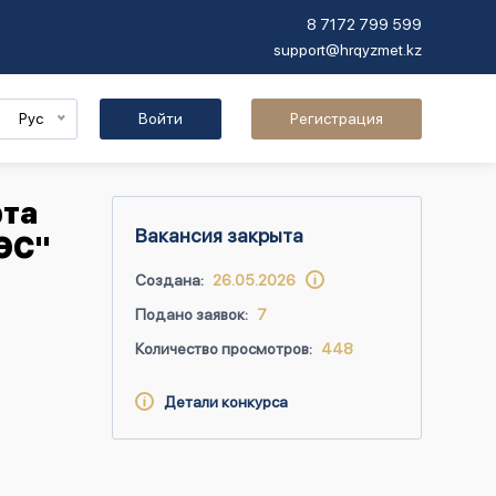
8 7172 799 599
support@hrqyzmet.kz
Рус
Войти
Регистрация
рта
Вакансия закрыта
ЭС"
Создана:
26.05.2026
Подано заявок:
7
Количество просмотров:
448
Детали конкурса