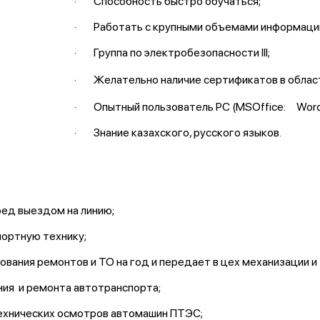
· Способность быстро обучаться;
· Работать с крупными объемами информаци
· Группа по электробезопасности III;
· Желательно наличие сертификатов в облас
· Опытный пользователь PC (MSOffice: Word, E
· Знание казахского, русского языков.
ред выездом на линию;
ортную технику;
вания ремонтов и ТО на год и передает в цех механизации и
ния и ремонта автотранспорта;
технических осмотров автомашин ПТЭС;