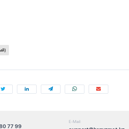
ый)
E-Mail:
80 77 99