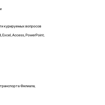
и
ти курируемых вопросов
xcel, Access, PowerPoint;
 транспорта Филиала;