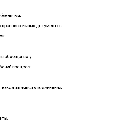
блениями;
правовых и иных документов;
ов;
 и обобщение);
бочий процесс;
 находящимися в подчинении;
еты;