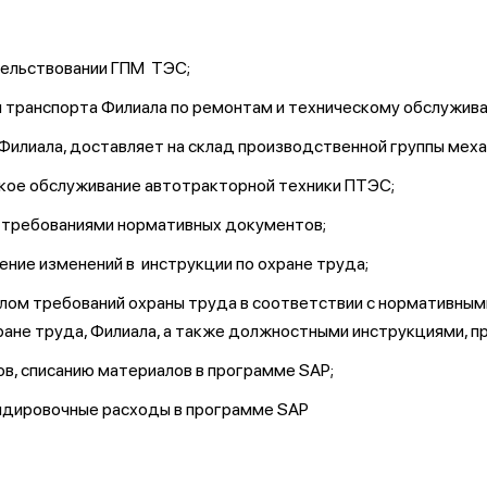
етельствовании ГПМ ТЭС;
 и транспорта Филиала по ремонтам и техническому обслужи
е Филиала, доставляет на склад производственной группы мех
еское обслуживание автотракторной техники ПТЭС;
с требованиями нормативных документов;
ние изменений в инструкции по охране труда;
лом требований охраны труда в соответствии с нормативным
ране труда, Филиала, а также должностными инструкциями, п
в, списанию материалов в программе SAP;
андировочные расходы в программе SAP