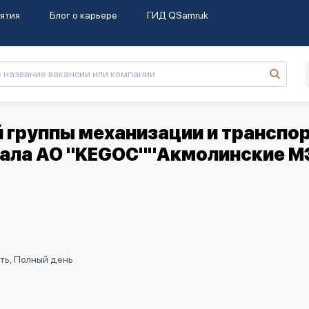
ятия
Блог о карьере
ГИД QSamruk
 группы механизации и транспо
иала АО "KEGOC""Акмолинские М
ть, Полный день