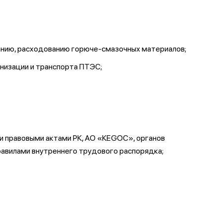
ванию, расходованию горюче-смазочных материалов;
анизации и транспорта ПТЭС;
и правовыми актами РК, АО «КЕGОС», органов
равилами внутреннего трудового распорядка;