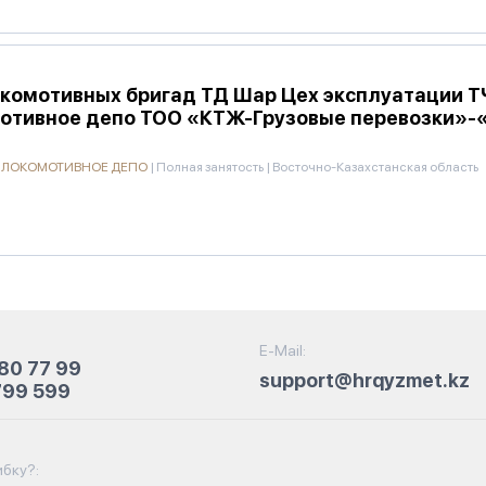
комотивных бригад ТД Шар Цех эксплуатации Т
мотивное депо ТОО «КТЖ-Грузовые перевозки»
Е ЛОКОМОТИВНОЕ ДЕПО
|
Полная занятость
|
Восточно-Казахстанская область
E-Mail:
80 77 99
support@hrqyzmet.kz
799 599
бку?: