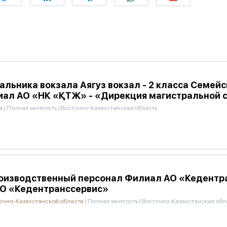
льника вокзала Аягуз вокзал - 2 класса Семей
иал АО «НК «ҚТЖ» - «Дирекция магистральной 
ти
|
Полная занятость
|
Восточно-Казахстанская область
оизводственный персонал Филиал АО «Кедентра
АО «Кедентранссервис»
очно-Казахстанской области
|
Полная занятость
|
Восточно-Казахстанская обл