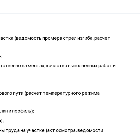
частка (ведомость промера стрел изгиба, расчет
ы;
ственно на местах, качество выполненных работ и
ового пути (расчет температурного режима
лан и профиль);
);
аны труда на участке (акт осмотра, ведомости