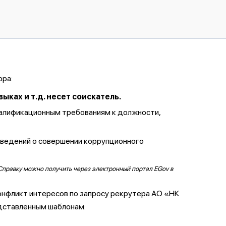
ора:
ках и т.д. несет соискатель.
валификационным требованиям к должности,
сведений о совершении коррупционного
Справку можно получить через электронный портал EGov в
онфликт интересов по запросу рекрутера АО «НК
дставленным шаблонам: