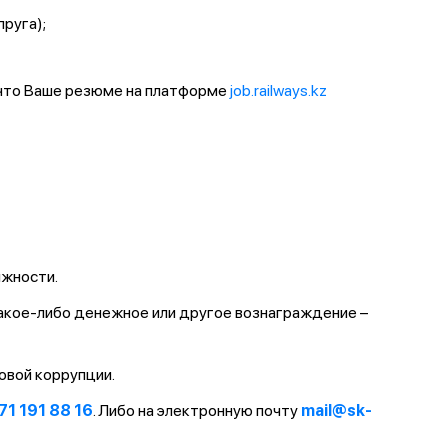
пруга);
 что Ваше резюме на платформе
job.railways.kz
лжности.
какое-либо денежное или другое вознаграждение –
овой коррупции.
71 191 88 16
. Либо на электронную почту
mail@sk-