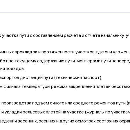
 участка пути с составлением расчета и отчета начальнику у
инных прокладок и протяженности участков, где они уложен
абот по текущему содержанию пути монтерами пути непосред
ия поездов;
аспортов дистанций пути (технический паспорт);
м филиала температуры режима закрепления плетей бесстык
е производства подъем очного или среднего ремонтов пути (п
и укладки рельсовых плетей на участке (журналы по участкам
роведении весенних, осенних и других осмотрах состояния охр