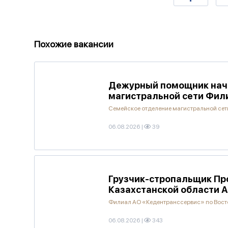
Похожие вакансии
Дежурный помощник нача
магистральной сети Фил
Семейское отделение магистральной се
06.08.2026
|
39
Грузчик-стропальщик Пр
Казахстанской области 
Филиал АО «Кедентранссервис» по Вост
06.08.2026
|
343