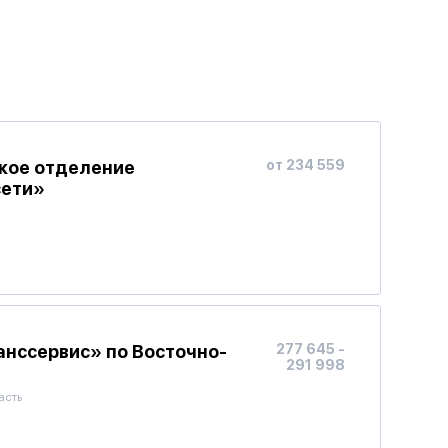
ское отделение
от 234 559
сети»
нссервис» по Восточно-
277 645 -
291 998
асть