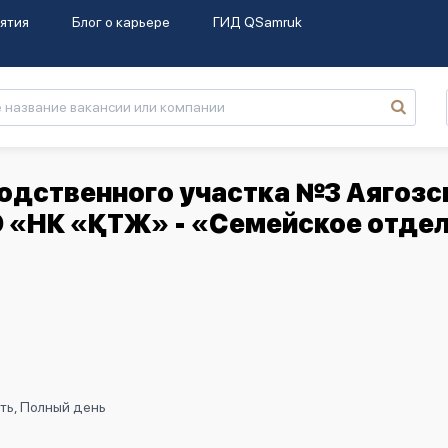
ятия
Блог о карьере
ГИД QSamruk
водственного участка №3 Аягозс
О «НК «ҚТЖ» - «Семейское отде
ть, Полный день