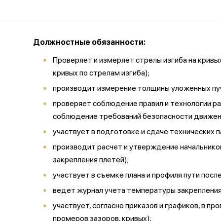
Должностные обязанности:
Проверяет и измеряет стрелы изгиба на кривых
кривых по стрелам изгиба);
производит измерение толщины уложенных пуч
проверяет соблюдение правил и технологии р
соблюдение требований безопасности движен
участвует в подготовке и сдаче технических п
производит расчет и утверждение начальнико
закрепления плетей);
участвует в съемке плана и профиля пути посл
ведет журнал учета температуры закрепления 
участвует, согласно приказов и графиков, в п
промеров зазоров, кривых);