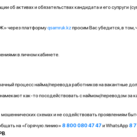
ии об активах и обязательствах кандидата и его супруги (су
ҚТЖ» через платформу
qsamruk.kz
просим Вас убедится, в том,
ниями в личном кабинете.
ачный процесс найма/перевода работников на вакантные до
т/намекают как-то посодействовать с наймом/переводом за 
 мошеннических схемах и не содействовать проявлениям быт
ообщать на «Горячую линию»
8 800 080 47 47
и WhatsApp
8 7
PB
.