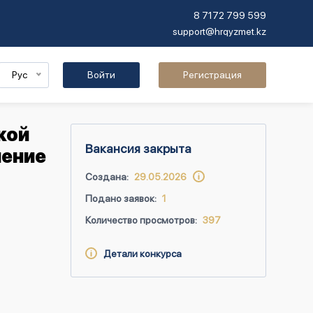
8 7172 799 599
support@hrqyzmet.kz
Рус
Войти
Регистрация
кой
Вакансия закрыта
ление
Создана:
29.05.2026
Подано заявок:
1
Количество просмотров:
397
Детали конкурса