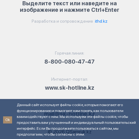
Выделите текст или наведите на
изображение и нажмите Ctrl+Enter
Разработка и сопровождение
ithd.kz
Горячая линия:
8-800-080-47-47
Интернет-портал:
www.sk-hotline.kz
Данный сайт использует файлы cookie, которые помогают его
Электронная почта:
функционированию и помогают нам понять, как пользователи
mail@sk-hotline.kz
взаимодействуют с ним. Мы используем эти файлы cookie, чтобы
Ok
предоставить вам улучшенный и индивидуальный пользовательский
интерфейс. Если Вы продолжаете пользоваться сайтом, мы
© 2026 QSamruk.kz
предполагаем, что Вы согласны с этим.