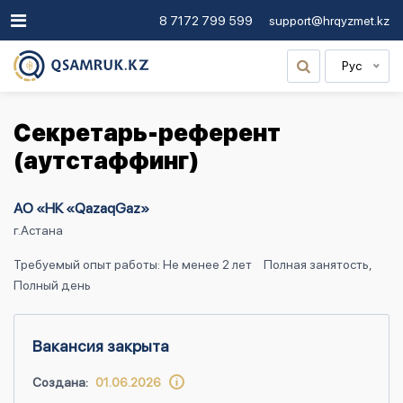
8 7172 799 599
support@hrqyzmet.kz
Рус
Секретарь-референт
(аутстаффинг)
АО «НК «QazaqGaz»
г.Астана
Требуемый опыт работы: Не менее 2 лет
Полная занятость,
Полный день
Вакансия закрыта
Создана:
01.06.2026