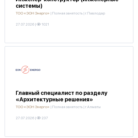
системы)
ТОО «ЭОН Энерго»
|
Полная занятость
|
г.Павлодар
27.07.2026
|
1021
Главный специалист по разделу
«Архитектурные решения»
ТОО «ЭОН Энерго»
|
Полная занятость
|
г.Алматы
27.07.2026
|
237