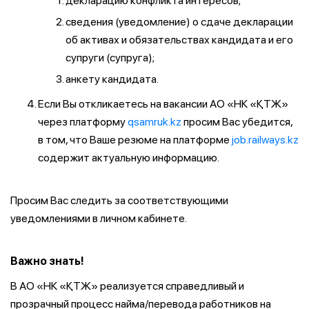
декларацию конфликта интересов;
сведения (уведомление) о сдаче декларации
об активах и обязательствах кандидата и его
супруги (супруга);
анкету кандидата.
Если Вы откликаетесь на вакансии АО «НК «ҚТЖ»
через платформу
qsamruk.kz
просим Вас убедится,
в том, что Ваше резюме на платформе
job.railways.kz
содержит актуальную информацию.
Просим Вас следить за соответствующими
уведомлениями в личном кабинете.
Важно знать!
В АО «НК «ҚТЖ» реализуется справедливый и
прозрачный процесс найма/перевода работников на