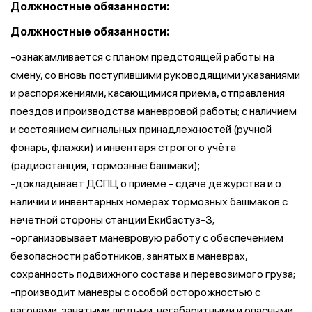
Должностные обязанности:
Должностные обязанности:
-ознакамливается с планом предстоящей работы на
смену, со вновь поступившими руководящими указаниями
и распоряжениями, касающимися приема, отправления
поездов и производства маневровой работы; с наличием
и состоянием сигнальных принадлежностей (ручной
фонарь, флажки) и инвентаря строгого учёта
(радиостанция, тормозные башмаки);
-докладывает ДСПЦ о приеме - сдаче дежурства и о
наличии и инвентарных номерах тормозных башмаков с
нечетной стороны станции Екибастуз-3;
-организовывает маневровую работу с обеспечением
безопасности работников, занятых в маневрах,
сохранность подвижного состава и перевозимого груза;
-производит маневры с особой осторожностью с
вагонами, занятыми людьми, негабаритными и опасными