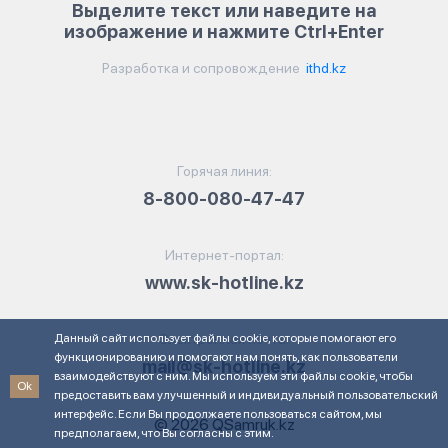
Выделите текст или наведите на
изображение и нажмите Ctrl+Enter
Разработка и сопровождение
ithd.kz
Горячая линия:
8-800-080-47-47
Интернет-портал:
www.sk-hotline.kz
Данный сайт использует файлы cookie, которые помогают его
Электронная почта:
функционированию и помогают нам понять, как пользователи
mail@sk-hotline.kz
взаимодействуют с ним. Мы используем эти файлы cookie, чтобы
Ok
предоставить вам улучшенный и индивидуальный пользовательский
интерфейс. Если Вы продолжаете пользоваться сайтом, мы
© 2026 QSamruk.kz
предполагаем, что Вы согласны с этим.