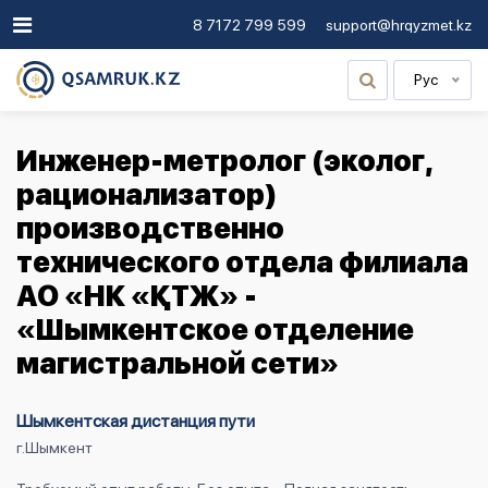
8 7172 799 599
support@hrqyzmet.kz
Рус
Инженер-метролог (эколог,
рационализатор)
производственно
технического отдела филиала
АО «НК «ҚТЖ» -
«Шымкентское отделение
магистральной сети»
Шымкентская дистанция пути
г.Шымкент