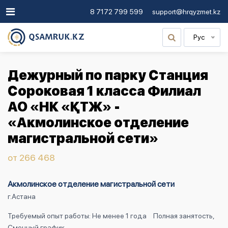
8 7172 799 599
support@hrqyzmet.kz
Рус
Дежурный по парку Станция
Сороковая 1 класса Филиал
АО «НК «ҚТЖ» -
«Акмолинское отделение
магистральной сети»
от 266 468
Акмолинское отделение магистральной сети
г.Астана
Требуемый опыт работы: Не менее 1 года
Полная занятость,
Сменный график