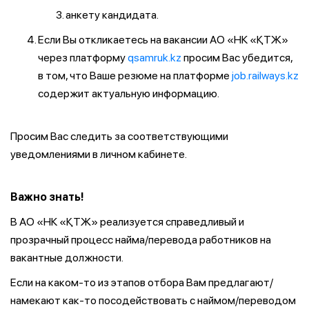
анкету кандидата.
Если Вы откликаетесь на вакансии АО «НК «ҚТЖ»
через платформу
qsamruk.kz
просим Вас убедится,
в том, что Ваше резюме на платформе
job.railways.kz
содержит актуальную информацию.
Просим Вас следить за соответствующими
уведомлениями в личном кабинете.
Важно знать!
В АО «НК «ҚТЖ» реализуется справедливый и
прозрачный процесс найма/перевода работников на
вакантные должности.
Если на каком-то из этапов отбора Вам предлагают/
намекают как-то посодействовать с наймом/переводом