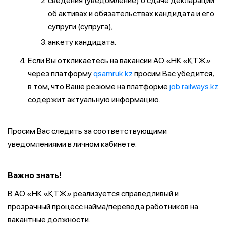
сведения (уведомление) о сдаче декларации
об активах и обязательствах кандидата и его
супруги (супруга);
анкету кандидата.
Если Вы откликаетесь на вакансии АО «НК «ҚТЖ»
через платформу
qsamruk.kz
просим Вас убедится,
в том, что Ваше резюме на платформе
job.railways.kz
содержит актуальную информацию.
Просим Вас следить за соответствующими
уведомлениями в личном кабинете.
Важно знать!
В АО «НК «ҚТЖ» реализуется справедливый и
прозрачный процесс найма/перевода работников на
вакантные должности.