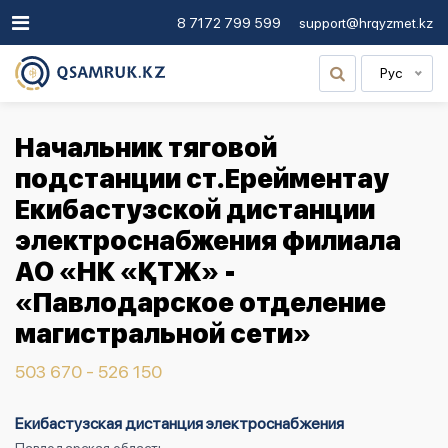
8 7172 799 599
support@hrqyzmet.kz
Рус
Начальник тяговой
подстанции ст.Ерейментау
Екибастузской дистанции
электроснабжения филиала
АО «НК «ҚТЖ» -
«Павлодарское отделение
магистральной сети»
503 670 - 526 150
Екибастузская дистанция электроснабжения