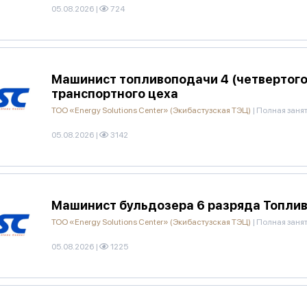
05.08.2026
|
724
Машинист топливоподачи 4 (четвертого
транспортного цеха
ТОО «Energy Solutions Center» (Экибастузская ТЭЦ)
|
Полная заня
05.08.2026
|
3142
Машинист бульдозера 6 разряда Топлив
ТОО «Energy Solutions Center» (Экибастузская ТЭЦ)
|
Полная заня
05.08.2026
|
1225