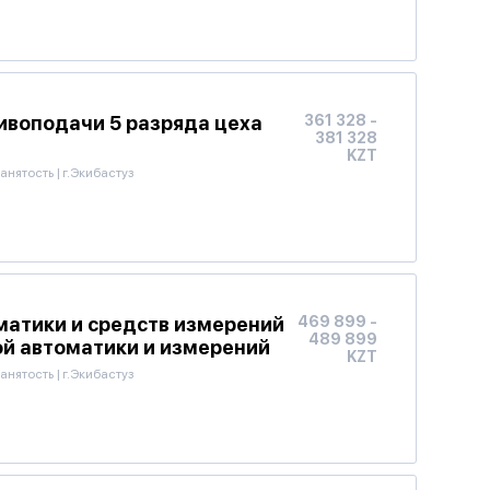
ивоподачи 5 разряда цеха
361 328 -
381 328
KZT
анятость
|
г.Экибастуз
матики и средств измерений
469 899 -
489 899
ой автоматики и измерений
KZT
анятость
|
г.Экибастуз