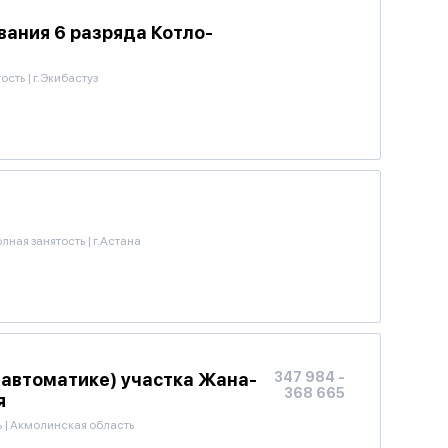
ания 6 разряда Котло-
тость
|
г.Экибастуз
лная занятость
|
г.Астана
 автоматике) участка Жана-
347 984 -
368 665
я
ь
|
Акмолинская область