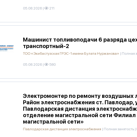
05.08.2026
|
211
Машинист топливоподачи 6 разряда це
транспортный-2
ТОО «Экибастузская ГРЭС-1 имени Булата Нуржанова»
|
Полная з
05.08.2026
|
580
Электромонтер по ремонту воздушных 
Район электроснабжения ст. Павлодар, 
Павлодарская дистанция электроснабж
отделение магистральной сети Филиал
магистральной сети»
Павлодарская дистанция электроснабжения
|
Полная занятость
|