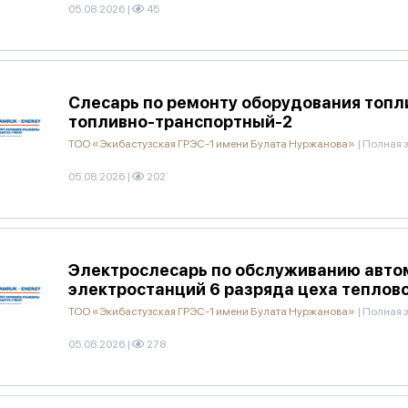
05.08.2026
|
45
Слесарь по ремонту оборудования топл
топливно-транспортный-2
ТОО «Экибастузская ГРЭС-1 имени Булата Нуржанова»
|
Полная з
05.08.2026
|
202
Электрослесарь по обслуживанию авто
электростанций 6 разряда цеха теплов
ТОО «Экибастузская ГРЭС-1 имени Булата Нуржанова»
|
Полная з
05.08.2026
|
278