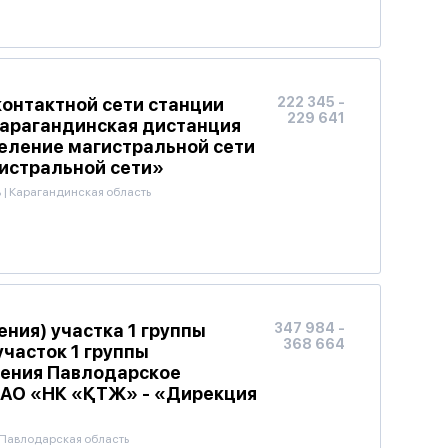
контактной сети станции
222 345 -
229 641
 Карагандинская дистанция
еление магистральной сети
истральной сети»
ь
|
Карагандинская область
ния) участка 1 группы
347 984 -
368 664
участок 1 группы
ения Павлодарское
 АО «НК «ҚТЖ» - «Дирекция
Павлодарская область