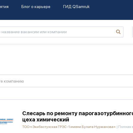
ятия
Блог о карьере
ГИД QSamruk
те компанию
Слесарь по ремонту парогазотурбинног
цеха химический
ТОО «Экибастузская ГРЭС-1 имени Булата Нуржанова»
|
Полная з