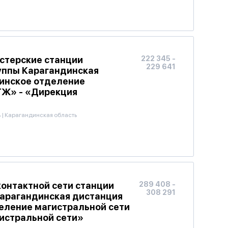
стерские станции
222 345 -
229 641
руппы Карагандинская
инское отделение
ТЖ» - «Дирекция
ь
|
Карагандинская область
контактной сети станции
289 408 -
308 291
 Карагандинская дистанция
еление магистральной сети
истральной сети»