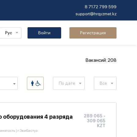
8 7172 799 599
support@hrqyzmet.kz
Рус
Войти
Регистрация
Вакансий: 208
По дате
Все
о оборудования 4 разряда
289 065 -
309 065
KZT
анятость
|
г.Экибастуз