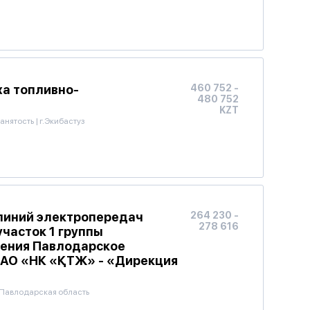
ха топливно-
460 752 -
480 752
KZT
анятость
|
г.Экибастуз
линий электропередач
264 230 -
278 616
участок 1 группы
ения Павлодарское
 АО «НК «ҚТЖ» - «Дирекция
Павлодарская область