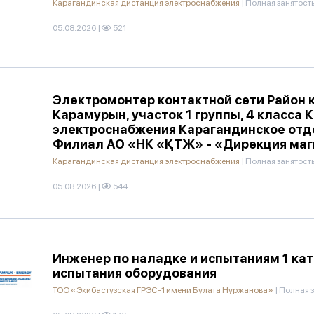
Карагандинская дистанция электроснабжения
|
Полная занятост
05.08.2026
|
521
Электромонтер контактной сети Район 
Карамурын, участок 1 группы, 4 класса
электроснабжения Карагандинское отд
Филиал АО «НК «ҚТЖ» - «Дирекция маг
Карагандинская дистанция электроснабжения
|
Полная занятост
05.08.2026
|
544
Инженер по наладке и испытаниям 1 ка
испытания оборудования
ТОО «Экибастузская ГРЭС-1 имени Булата Нуржанова»
|
Полная з