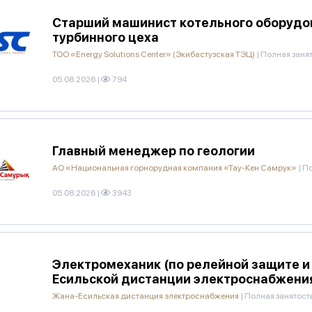
Старший машинист котельного оборудов
турбинного цеха
ТОО «Energy Solutions Center» (Экибастузская ТЭЦ)
|
Полная заня
05.08.2026
|
794
Главный менеджер по геологии
АО «Национальная горнорудная компания «Тау-Кен Самрук»
|
По
05.08.2026
|
3943
Электромеханик (по релейной защите и
Есильской дистанции электроснабжени
Жана-Есильская дистанция электроснабжения
|
Полная занятост