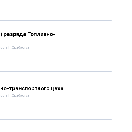
) разряда Топливно-
тость
|
г.Экибастуз
но-транспортного цеха
тость
|
г.Экибастуз