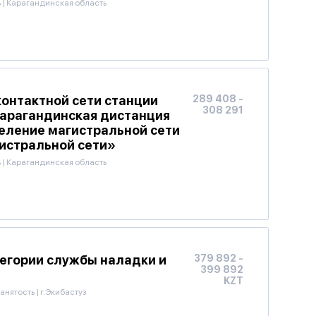
ь
|
Карагандинская область
контактной сети станции
289 408 -
308 291
 Карагандинская дистанция
еление магистральной сети
истральной сети»
ь
|
Карагандинская область
тегории службы наладки и
379 892 -
399 892
KZT
анятость
|
г.Экибастуз