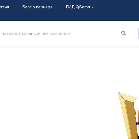
ятия
Блог о карьере
ГИД QSamruk