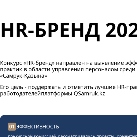
HR-БРЕНД 20
Конкурс «HR-бренд»
направлен на выявление эфф
практик в области управления персоналом среди
«Самрук-Қазына»
Его цель - поддержать и отметить лучшие HR-пр
работодателей
платформы QSamruk.kz
01
ЭФФЕКТИВНОСТЬ
Конкурсной комиссией рассматривались проекты, ориенти