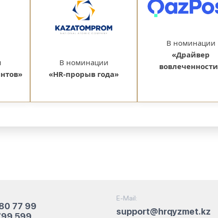
В номинации
«Драйвер
и
В номинации
вовлеченности
антов»
«HR-прорыв года»
E-Mail:
80 77 99
support@hrqyzmet.kz
799 599