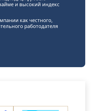
найме и высокий индекс
мпании как честного,
ательного работодателя