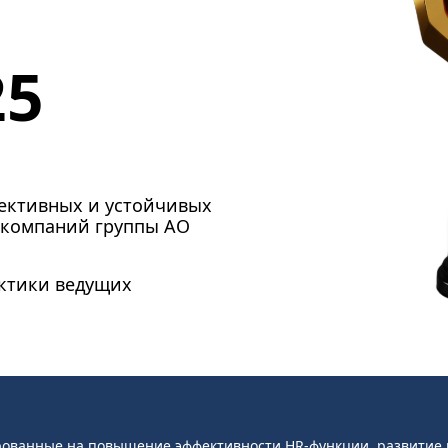
25
ективных и устойчивых
 компаний группы
АО
актики ведущих
рованные на повышение эффективности HR-функции, развитие 