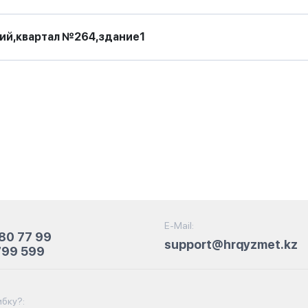
ий,квартал №264,здание1
E-Mail:
80 77 99
support@hrqyzmet.kz
799 599
бку?: