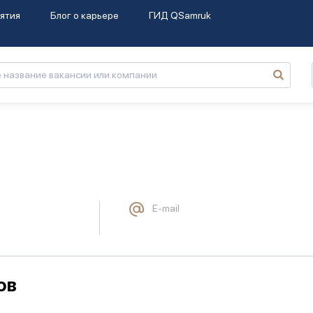
ятия
Блог о карьере
ГИД QSamruk
E-mail
ов