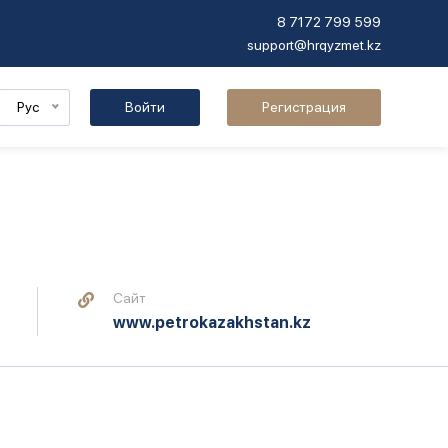
8 7172 799 599
support@hrqyzmet.kz
Рус
Войти
Регистрация
Сайт
www.petrokazakhstan.kz