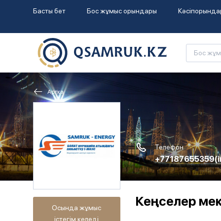
Басты бет
Бос жұмыс орындары
Кәсіпорында
Артқа
Телефон
+77187655359
(
Кеңселер ме
Осында жұмыс
істегім келеді