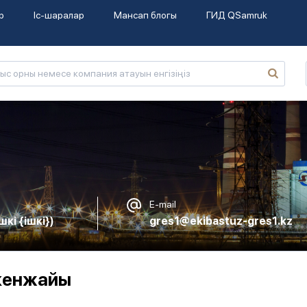
р
Іс-шаралар
Мансап блогы
ГИД QSamruk
E-mail
ішкі {ішкі})
gres1@ekibastuz-gres1.kz
кенжайы