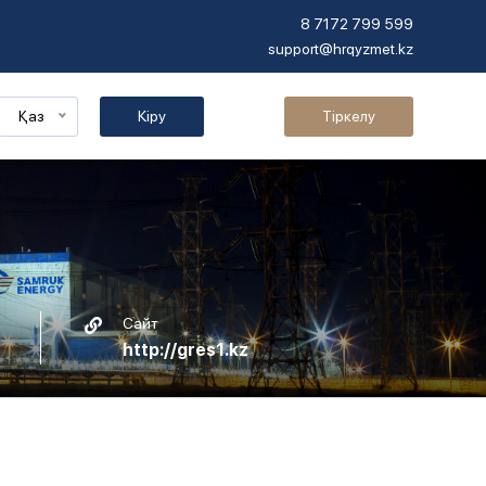
8 7172 799 599
support@hrqyzmet.kz
Қаз
Кіру
Тіркелу
Сайт
http://gres1.kz