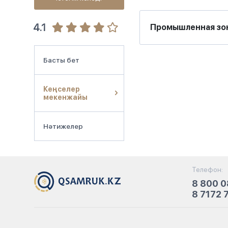
4.1
Промышленная зон
Басты бет
Кеңселер
мекенжайы
Нәтижелер
Телефон:
8 800 0
8 7172 