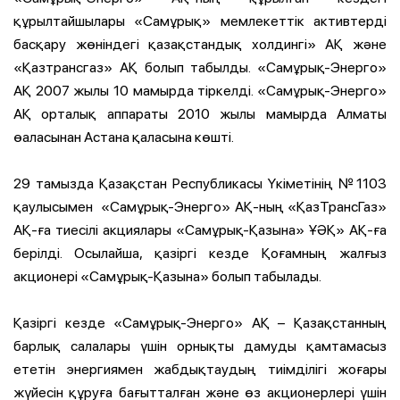
құрылтайшылары «Самұрық» мемлекеттік активтерді
басқару жөніндегі қазақстандық холдингі» АҚ және
«Қазтрансгаз» АҚ болып табылды. «Самұрық-Энерго»
АҚ 2007 жылы 10 мамырда тіркелді. «Самұрық-Энерго»
АҚ орталық аппараты 2010 жылы мамырда Алматы
өаласынан Астана қаласына көшті.
29 тамызда Қазақстан Республикасы Үкіметінің №1103
қаулысымен «Самұрық-Энерго» АҚ-ның «ҚазТрансГаз»
АҚ-ға тиесілі акциялары «Самұрық-Қазына» ҰӘҚ» АҚ-ға
берілді. Осылайша, қазіргі кезде Қоғамның жалғыз
акционері «Самұрық-Қазына» болып табылады.
Қазіргі кезде «Самұрық-Энерго» АҚ – Қазақстанның
барлық салалары үшін орнықты дамуды қамтамасыз
ететін энергиямен жабдықтаудың тиімділігі жоғары
жүйесін құруға бағытталған және өз акционерлері үшін