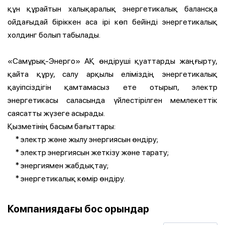
құн құрайтын халықаралық энергетикалық балансқа
ойдағыдай біріккен аса ірі көп бейінді энергетикалық
холдинг болып табылады.
«Самұрық-Энерго» АҚ өндіруші қуаттарды жаңғырту,
қайта құру, салу арқылы еліміздің энергетикалық
қауіпсіздігін қамтамасыз ете отырып, электр
энергетикасы саласында үйлестірілген мемлекеттік
саясатты жүзеге асырады.
Қызметінің басым бағыттары:
* электр және жылу энергиясын өндіру;
* электр энергиясын жеткізу және тарату;
* энергиямен жабдықтау;
* энергетикалық көмір өндіру.
Компаниядағы бос орындар