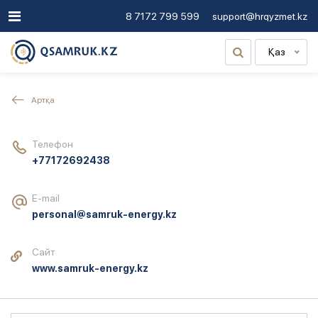
8 7172 799 599
support@hrqyzmet.kz
Қаз
Артқа
Телефон
+77172692438
E-mail
personal@samruk-energy.kz
Сайт
www.samruk-energy.kz