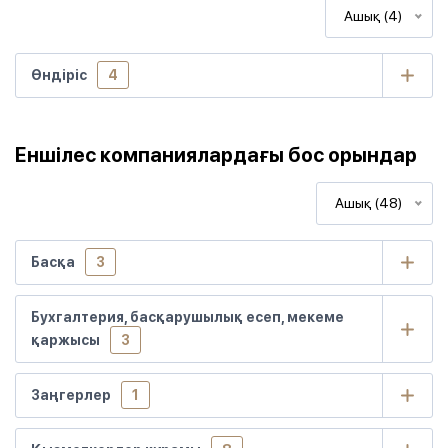
Ашық (4)
Өндіріс
4
Еншілес компаниялардағы бос орындар
Ашық (48)
Басқа
3
Бухгалтерия, басқарушылық есеп, мекеме
қаржысы
3
Заңгерлер
1