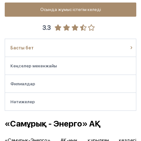
Осында жұмыс істегім келеді
3.3
Басты бет
Кеңселер мекенжайы
Филиалдар
Нәтижелер
«Самұрық - Энерго» АҚ
«Самұрық-Энерго» АҚ-ның құрылған кездегі