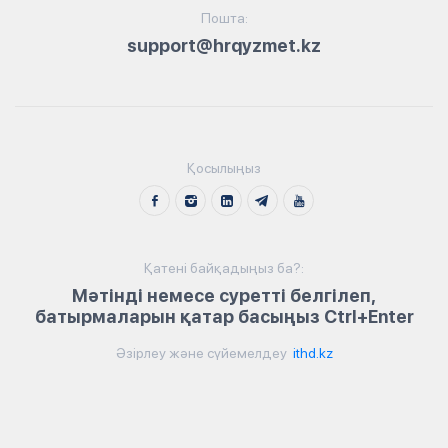
Пошта:
support@hrqyzmet.kz
Қосылыңыз
Қатені байқадыңыз ба?:
Мәтінді немесе суретті белгілеп,
батырмаларын қатар басыңыз Ctrl+Enter
Әзірлеу және сүйемелдеу
ithd.kz