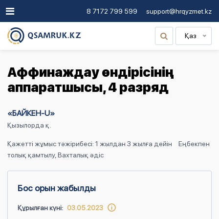
8 7172 799 599
support@hrqyzmet.kz
Қаз
Аффинаждау өндірісінің
аппаратшысы, 4 разряд
«БАЙКЕН-U»
Қызылорда қ.
Қажетті жұмыс тәжірибесі: 1 жылдан 3 жылға дейін
Еңбекпен
толық қамтылу, Вахталық әдіс
Бос орын жабылды
Құрылған күні:
03.05.2023