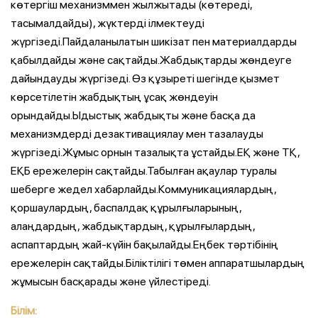
көтергіш механизммен жылжытады (көтереді,
тасымалдайды), жүктерді ілмектеуді
жүргізеді.Пайдаланылатын шикізат пен материалдарды
қабылдайды және сақтайды.Жабдықтарды жөндеуге
дайындауды жүргізеді. Өз құзыреті шегінде қызмет
көрсетілетін жабдықтың ұсақ жөндеуін
орындайды.Ыдыстық жабдықты және басқа да
механизмдерді дезактивациялау мен тазалауды
жүргізеді.Жұмыс орнын тазалықта ұстайды.ЕҚ және ТҚ,
ЕҚБ ережелерін сақтайды.Табылған ақаулар туралы
шеберге жедел хабарлайды.Коммуникациялардың,
қоршаулардың, баспалдақ құрылғыларының,
алаңдардың, жабдықтардың, құрылғылардың,
аспаптардың жай-күйін бақылайды.Еңбек тәртібінің
ережелерін сақтайды.Біліктілігі төмен аппаратшылардың
жұмысын басқарады және үйлестіреді.
Білім: