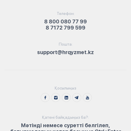
Телефон:
8 800 080 77 99
8 7172 799 599
Пошта:
support@hrqyzmet.kz
Қосылыңыз
Қатені байқадыңыз ба?:
Мәтінді немесе суретті белгілеп,