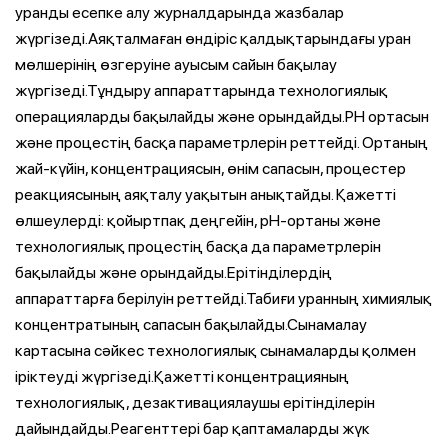
уранды есепке алу журналдарында жазбалар
жүргізеді.Аяқталмаған өндіріс қалдықтарындағы уран
мөлшерінің өзгеруіне ауысым сайын бақылау
жүргізеді.Тұндыру аппараттарында технологиялық
операцияларды бақылайды және орындайды.РН ортасын
және процестің басқа параметрлерін реттейді. Ортаның
жай-күйін, концентрациясын, өнім сапасын, процестер
реакциясының аяқталу уақытын анықтайды. Қажетті
өлшеулерді: қойыртпақ деңгейін, рН-ортаны және
технологиялық процестің басқа да параметрлерін
бақылайды және орындайды.Ерітінділердің
аппараттарға берілуін реттейді.Табиғи уранның химиялық
концентратының сапасын бақылайды.Сынамалау
картасына сәйкес технологиялық сынамаларды қолмен
іріктеуді жүргізеді.Қажетті концентрацияның
технологиялық, дезактивациялаушы ерітінділерін
дайындайды.Реагенттері бар қаптамаларды жүк