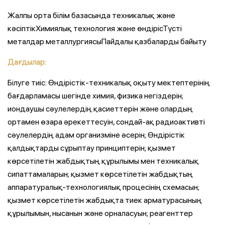
Жалпы орта білім базасында техникалық және
кәсіптікХимиялық технология және өндірісТүсті
металдар металлургиясыПайдалы қазбаларды байыту
Дағдылар:
Білуге тиіс: Өндірістік-техникалық оқыту мектептерінің
бағдарламасы шегінде химия, физика негіздерін;
иондаушы сәулелердің қасиеттерін және олардың
ортамен өзара әрекеттесуін, сондай-ақ радиоактивті
сәулелердің адам организміне әсерін; Өндірістік
қалдықтарды сұрыптау принциптерін; қызмет
көрсетілетін жабдықтың құрылымы мен техникалық
сипаттамаларын; қызмет көрсетілетін жабдықтың
аппаратуралық-технологиялық процесінің схемасын;
қызмет көрсетілетін жабдықта тиек арматурасының
құрылымын, нысанын және орналасуын; реагенттер