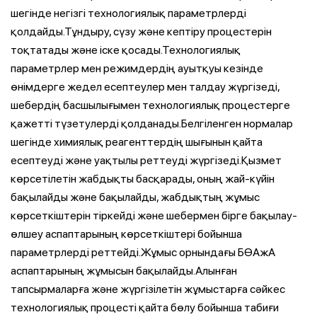
шегінде негізгі технологиялық параметрлерді
қолдайды.Тұндыру, сүзу және кептіру процестерін
тоқтатады және іске қосады.Технологиялық
параметрлер мен режимдердің ауытқуы кезінде
өнімдерге жедел есептеулер мен талдау жүргізеді,
шебердің басшылығымен технологиялық процестерге
қажетті түзетулерді қолданады.Белгіленген нормалар
шегінде химиялық реагенттердің шығынын қайта
есептеуді және уақтылы реттеуді жүргізеді.Қызмет
көрсетілетін жабдықты басқарады, оның жай-күйін
бақылайды және бақылайды, жабдықтың жұмыс
көрсеткіштерін тіркейді және шебермен бірге бақылау-
өлшеу аспаптарының көрсеткіштері бойынша
параметрлерді реттейді.Жұмыс орнындағы БӨАжА
аспаптарының жұмысын бақылайды.Алынған
тапсырмаларға және жүргізілетін жұмыстарға сәйкес
технологиялық процесті қайта бөлу бойынша табиғи