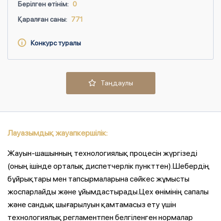
Берілген өтінім:
0
Қаралған саны:
771
Конкурс туралы
Таңдаулы
Лауазымдық жауапкершілік:
Жауын-шашынның технологиялық процесін жүргізеді
(оның ішінде орталық диспетчерлік пункттен).Шебердің
бұйрықтары мен тапсырмаларына сәйкес жұмысты
жоспарлайды және ұйымдастырады.Цех өнімінің сапалы
және сандық шығарылуын қамтамасыз ету үшін
технологиялық регламентпен белгіленген нормалар