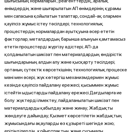
шығысының нормаларын.; реагенттердің, аралық
өнімдердің және шығарылатын АП өнімдерінің құрамы
мен сапасына қойылатын талаптар, сондай-ақ олармен
қауіпсіз жұмыс істеу тәсілдері; технологиялық
процестердің нормалардан ауытқуына әсер ететін
факторлар; металдардың барынша алынуын қамтамасыз
ететін процестерді жүргізу әдістері; АП-да
қолданылатын шикізат пен материалдардың өндірістік
шығындарының алдын алу және қысқарту тәсілдері;
ортаның сутектік көрсеткішінің технологиялық процеске
мәні мен әсері; жүк көтергіш механизмдермен жұмыс
кезінде қауіпсіз пайдалану ережесі; қысыммен жұмыс
істейтін ыдыстарды пайдалану ережесі.Дағдыларға ие
болу: жүктерді ілмектеу; пайдаланылатын шикізат пен
материалдарды қабылдау және жинау; Жабдықты
жөндеуге дайындау; Қызмет көрсетілетін жабдықтың
жұмысындағы ақауларды өз құзыреті шегінде жою;
ерітінділердің, қойыртпақтың және сусымалы