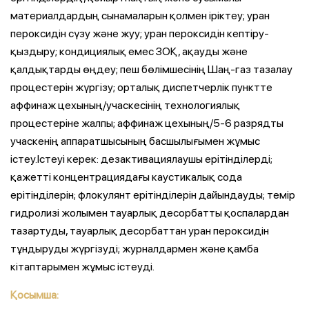
материалдардың сынамаларын қолмен іріктеу; уран
пероксидін сүзу және жуу; уран пероксидін кептіру-
қыздыру; кондициялық емес ЗОҚ, ақауды және
қалдықтарды өңдеу; пеш бөлімшесінің Шаң-газ тазалау
процестерін жүргізу; орталық диспетчерлік пунктте
аффинаж цехының/учаскесінің технологиялық
процестеріне жалпы; аффинаж цехының/5-6 разрядты
учаскенің аппаратшысының басшылығымен жұмыс
істеу.Істеуі керек: дезактивациялаушы ерітінділерді;
қажетті концентрациядағы каустикалық сода
ерітінділерін; флокулянт ерітінділерін дайындауды; темір
гидролизі жолымен тауарлық десорбатты қоспалардан
тазартуды, тауарлық десорбаттан уран пероксидін
тұндыруды жүргізуді; журналдармен және қамба
кітаптарымен жұмыс істеуді.
Қосымша: