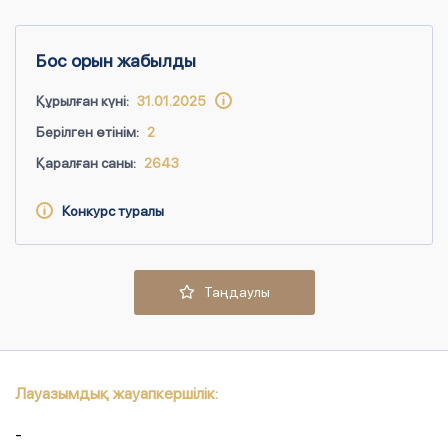
Бос орын жабылды
Құрылған күні:
31.01.2025
Берілген өтінім:
2
Қаралған саны:
2643
Конкурс туралы
Таңдаулы
Лауазымдық жауапкершілік:
-