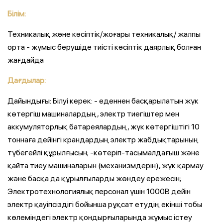
Білім:
Техникалық және кәсіптік/жоғары техникалық/ жалпы
орта - жұмыс берушіде тиісті кәсіптік даярлық болған
жағдайда
Дағдылар:
Дайындығы: Білуі керек: - еденнен басқарылатын жүк
көтергіш машиналардың, электр тиегіштер мен
аккумуляторлық батареялардың, жүк көтергіштігі 10
тоннаға дейінгі крандардың электр жабдықтарының
түбегейлі құрылғысын; -көтеріп-тасымалдағыш және
қайта тиеу машиналарын (механизмдерін), жүк қармау
және басқа да құрылғыларды жөндеу ережесін;
Электротехнологиялық персонал үшін 1000В дейін
электр қауіпсіздігі бойынша рұқсат етудің екінші тобы
көлеміндегі электр қондырғыларында жұмыс істеу