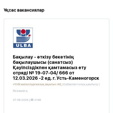
Ұқсас вакансиялар
Бақылау - өткізу бекетінің
бақылаушысы (санатсыз)
Қауіпсіздікпен қамтамасыз ету
отряді № 19-07-04/ 666 от
12.03.2026 -2 ед. г. Усть-Каменогорск
«Үлбі металлургиялық зауыты» АҚ
|
Еңбекпен толық қамтылу
|
Өскемен қ.
07.08.2026
|
2148