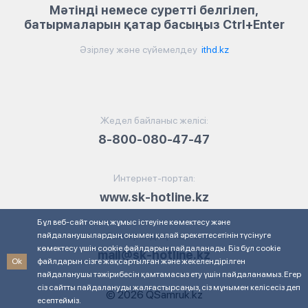
Мәтінді немесе суретті белгілеп,
батырмаларын қатар басыңыз Ctrl+Enter
Әзірлеу және сүйемелдеу
ithd.kz
Жедел байланыс желісі:
8-800-080-47-47
Интернет-портал:
www.sk-hotline.kz
Бұл веб-сайт оның жұмыс істеуіне көмектесу және
пайдаланушылардың онымен қалай әрекеттесетінін түсінуге
Электрондық пошта:
көмектесу үшін cookie файлдарын пайдаланады. Біз бұл cookie
mail@sk-hotline.kz
Ok
файлдарын сізге жақсартылған және жекелендірілген
пайдаланушы тәжірибесін қамтамасыз ету үшін пайдаланамыз. Егер
сіз сайтты пайдалануды жалғастырсаңыз, сіз мұнымен келісесіз деп
© 2026 QSamruk.kz
есептейміз.