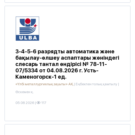
3-4-5-6 разрядты автоматика және
бақылау-өлшеу аспаптары жөніндегі
слесарь тантал өндірісі № 78-11-
07/5334 от 04.08.2026 г. Усть-
Каменогорск-1 ед.
«Үлбі металлургиялық зауыты» АҚ
|
Еңбекпен толық қамтылу
|
Өскемен қ.
05.08.2026
|
117