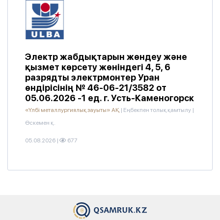
Электр жабдықтарын жөндеу және
қызмет көрсету жөніндегі 4, 5, 6
разрядты электрмонтер Уран
өндірісінің № 46-06-21/3582 от
05.06.2026 -1 ед. г. Усть-Каменогорск
«Үлбі металлургиялық зауыты» АҚ
|
Еңбекпен толық қамтылу
|
Өскемен қ.
05.08.2026
|
677