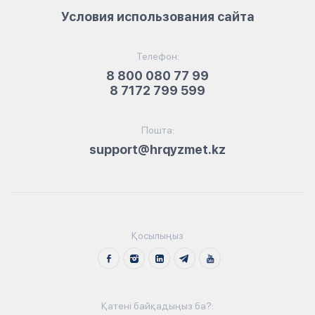
Условия использования сайта
Телефон:
8 800 080 77 99
8 7172 799 599
Пошта:
support@hrqyzmet.kz
Қосылыңыз
Қатені байқадыңыз ба?: