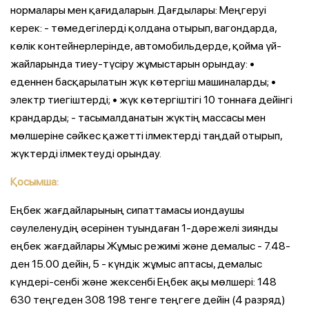
нормалары мен қағидаларын. Дағдылары: Меңгеруі
керек: - төмедегілерді қолдана отырып, вагондарда,
көлік контейнерлерінде, автомобильдерде, қойма үй-
жайларында тиеу-түсіру жұмыстарын орындау: •
еденнен басқарылатын жүк көтергіш машиналарды; •
электр тиегіштерді; • жүк көтергіштігі 10 тоннаға дейінгі
крандарды; - тасымалданатын жүктің массасы мен
мөлшеріне сәйкес қажетті ілмектерді таңдай отырып,
жүктерді ілмектеуді орындау.
Қосымша:
Еңбек жағдайларының сипаттамасы иондаушы
сәулеленудің әсерінен туындаған 1-дәрежелі зиянды
еңбек жағдайлары Жұмыс режимі және демалыс - 7.48-
ден 15.00 дейін, 5 - күндік жұмыс аптасы, демалыс
күндері-сенбі және жексенбі Еңбек ақы мөлшері: 148
630 теңгеден 308 198 тенге теңгеге дейін (4 разряд)