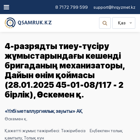
8 7172 799 599
support@hrqyzmet.kz
Қаз
4-разрядты тиеу-түсіру
жұмыстарындағы кешенді
бригаданың механизаторы,
Дайын өнім қоймасы
(28.01.2025 45-01-08/117 - 2
бірлік), Өскемен қ.
«Үлбі металлургиялық зауыты» АҚ
Өскемен қ.
Қажетті жұмыс тәжірибесі: Тәжірибесіз
Еңбекпен толық
қамтылу, Толық күн