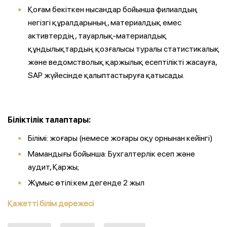
Қоғам бекіткен нысандар бойынша филиалдың
негізгі құралдарының, материалдық емес
активтердің, тауарлық-материалдық
құндылықтардың қозғалысы туралы статистикалық
және ведомстволық қаржылық есептілікті жасауға,
SAP жүйесінде қалыптастыруға қатысады.
Біліктілік талаптары:
Білімі: жоғары (немесе жоғары оқу орнынан кейінгі)
Мамандығы бойынша: Бухгалтерлік есеп және
аудит, Қаржы;
Жұмыс өтілі:кем дегенде 2 жыл
Қажетті білім дәрежесі