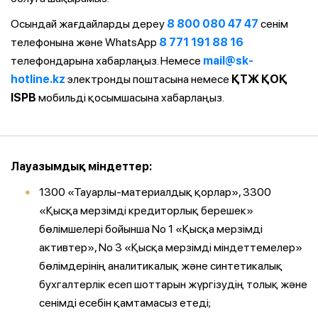
Осындай жағдайларды дереу
8 800 080 47 47
сенім
телефонына және WhatsApp
8 771 191 88 16
телефондарына хабарлаңыз. Немесе
mail@sk-
hotline.kz
электронды поштасына немесе
ҚТЖ ҚОҚ
ISPB
мобильді қосымшасына хабарлаңыз.
Лауазымдық міндеттер:
1300 «Тауарлы-материалдық қорлар», 3300
«Қысқа мерзімді кредиторлық берешек»
бөлімшелері бойынша No 1 «Қысқа мерзімді
активтер», No 3 «Қысқа мерзімді міндеттемелер»
бөлімдерінің аналитикалық және синтетикалық
бухгалтерлік есеп шоттарын жүргізудің толық және
сенімді есебін қамтамасыз етеді;