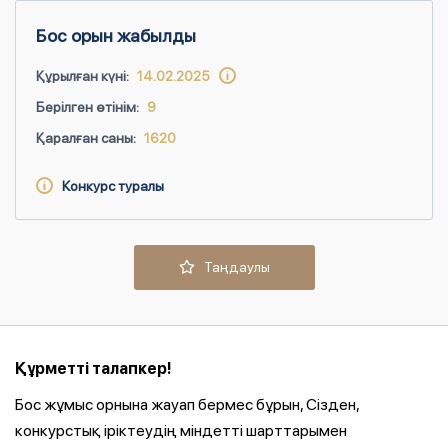
Бос орын жабылды
Құрылған күні:
14.02.2025
Берілген өтінім:
9
Қаралған саны:
1620
Конкурс туралы
Таңдаулы
Құрметті талапкер!
Бос жұмыс орнына жауап бермес бұрын, Сізден,
конкурстық іріктеудің міндетті шарттарымен