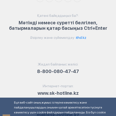
Қатені байқадыңыз ба?:
Мәтінді немесе суретті белгілеп,
батырмаларын қатар басыңыз Ctrl+Enter
Әзірлеу және сүйемелдеу
ithd.kz
Жедел байланыс желісі:
8-800-080-47-47
Интернет-портал:
www.sk-hotline.kz
Бұл веб-сайт оның жұмыс істеуіне көмектесу және
пайдаланушылардың онымен қалай әрекеттесетінін түсінуге
Электрондық пошта:
көмектесу үшін cookie файлдарын пайдаланады. Біз бұл cookie
mail@sk-hotline.kz