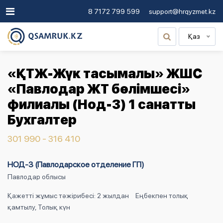
8 7172 799 599
support@hrqyzmet.kz
Қаз
«ҚТЖ-Жүк тасымалы» ЖШС
«Павлодар ЖТ бөлімшесі»
филиалы (Нод-3) 1 санатты
Бухгалтер
301 990 - 316 410
НОД-3 (Павлодарское отделение ГП)
Павлодар облысы
Қажетті жұмыс тәжірибесі: 2 жылдан
Еңбекпен толық
қамтылу, Толық күн