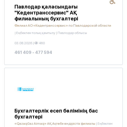
Павлодар қаласындағы
"Кедентранссервис" АҚ
филиалының бухгалтері
Филиал АО «Кедентранссервис» по Павлодарской области
|
Еңбекпен толық қамтылу
|
Павлодар облысы
03.08.2026
|
460
461 409 - 477 594
Бухгалтерлік есеп бөлімінің бас
бухгалтері
«QazaqGaz Aimaq» АҚ Ақтөбе өндірістік филиалы
|
Еңбекпен