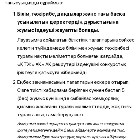
танысуыңызды сұраймыз:
Білім, тәжірибе, дағдылар және тағы басқа
ұсынылатын деректердің дұрыстығына
жұмыс іздеуші жауапты болады.
Лауазымға қойылатын біліктілік талаптарына сәйкес
келетін түйіндемеде білімі мен жұмыс тәжірибесі
туралы нақты мәліметтер болмаған жағдайда,
«ҚТЖ» ҰК» АҚ рекрутері ізденушіні конкурстық
іріктеуге қатысуға жібермейді.
Еңбек заңнамасының талаптарын ескере отырып,
Сізге тиісті хабарлама берілген күннен бастап 5
(бес) жұмыс күні ішінде сыбайлас жемқорлық
қылмыс жасағаны туралы мәліметтердің жоқтығы
туралы анықтама беру қажет.
Анықтама өзекті ақпаратты қамтуға тиіс және конкурстық
іріктеу өткізілгенге дейін 2 (екі) айдан ерте алынбауға тиіс.
Анықтаманы Egov электрондық порталы арқылы «Жұмысқа