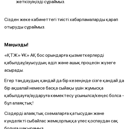
жеткізуіңізді сұраймыз.
Сізден жеке кабинеттегі тиісті хабарламаларды қарап
отыруды сұраймыз.
Маңызды!
«ҚТЖ» ҰК» АҚ бос орындарға қызметкерлерді
қабылдау/ауысудың әділ және ашық процесін жүзеге
асырады.
Егер таңдаудың қандай да бір кезеңінде сізге қандай да
бір ақшалай немесе басқа сыйақы үшін жұмысқа
қабылдауға/аударуға көмектесу ұсынылса/кеңес болса -
бұл алаяқтық!
Сіздерді алаяқтық схемаларға қатысудан және
күнделікті сыбайлас жемқорлыққа үлес қоспаудан сақ
болуға шақырамыз.