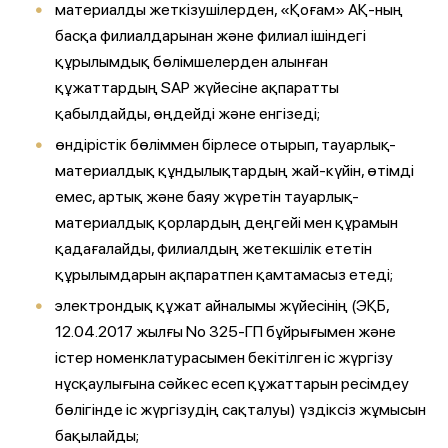
материалды жеткізушілерден, «Қоғам» АҚ-ның
басқа филиалдарынан және филиал ішіндегі
құрылымдық бөлімшелерден алынған
құжаттардың SAP жүйесіне ақпаратты
қабылдайды, өңдейді және енгізеді;
өндірістік бөліммен бірлесе отырып, тауарлық-
материалдық құндылықтардың жай-күйін, өтімді
емес, артық және баяу жүретін тауарлық-
материалдық қорлардың деңгейі мен құрамын
қадағалайды, филиалдың жетекшілік ететін
құрылымдарын ақпаратпен қамтамасыз етеді;
электрондық құжат айналымы жүйесінің (ЭҚБ,
12.04.2017 жылғы No 325-ГП бұйрығымен және
істер номенклатурасымен бекітілген іс жүргізу
нұсқаулығына сәйкес есеп құжаттарын ресімдеу
бөлігінде іс жүргізудің сақталуы) үздіксіз жұмысын
бақылайды;