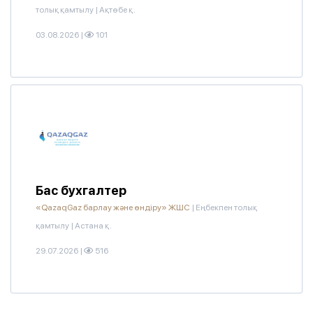
толық қамтылу
|
Ақтөбе қ.
03.08.2026
|
101
Бас бухгалтер
«QazaqGaz барлау және өндіру» ЖШС
|
Еңбекпен толық
қамтылу
|
Астана қ.
29.07.2026
|
516