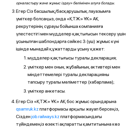
орналастыру және жұмыс іздеу» бөлімінен алуға болады.
Егер Сіз басшылық/басқарушылық лауазымға
үміткер болсаңыз, онда «ҚТЖ» ҰК» АҚ
рекрутерінің сұрауы бойынша компанияға
үлестестігі мен мүдделер қақтығысын тексеру үшін
ұсынылған шаблондарға сәйкес 3 (үш) жұмыс күні
ішінде мынадай құжаттарды ұсыну қажет:
мүдделер қақтығысы туралы декларация;
үміткер мен оның жұбайының активтері мен
міндеттемелері туралы декларацияны
тапсыру туралы мәліметтер (хабарлама);
үміткер анкетасы.
Егер Сіз «ҚТЖ» ҰК» АҚ бос жұмыс орындарына
qsamruk.kz
платформасы арқылы жауап берсеңіз,
Сізден
job.railways.kz
платформасындағы
түйіндемеңіз өзекті ақпаратты қамтитынына көз