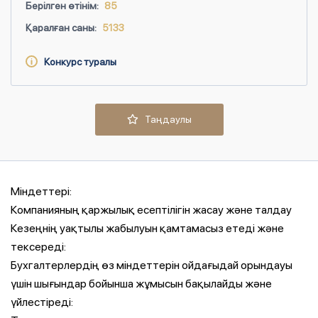
Берілген өтінім:
85
Қаралған саны:
5133
Конкурс туралы
Таңдаулы
Міндеттері:
Компанияның қаржылық есептілігін жасау және талдау
Кезеңнің уақтылы жабылуын қамтамасыз етеді және
тексереді:
Бухгалтерлердің өз міндеттерін ойдағыдай орындауы
үшін шығындар бойынша жұмысын бақылайды және
үйлестіреді: