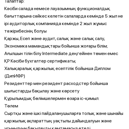
Талаптар:
Кәсіби салада немесе лауазымның функционалдық
бағыттарына сәйкес келетін салаларда кемінде 5 жыл не
ірі аудиторлық компанияда кемінде 2 жыл жұмыс
тәжірибесінің болуы
Қаржы, Есеп және аудит, салық және салық салу,
Экономика мамандықтары бойынша жоғары білім;
Ағылшын тілін білу Intermediate деңгейінен төмен емес
ҚР Кәсіби бухгалтер сертификаты;
Халықаралық қаржылық есептілік бойынша Диплом
(ДипИФР)
Резиденттер мен резидент расходстер бойынша
шығыстарды бақылау және көрсету
Құрылымдық бөлімшелермен өзара іс-қимыл:
Төлем
Сыртқы және ішкі пайдаланушыларға толық және шынайы
қаржылық ақпараттың уақтылы дайындалуын және
ұсынылуын бақылауды қамтамасыз етеді