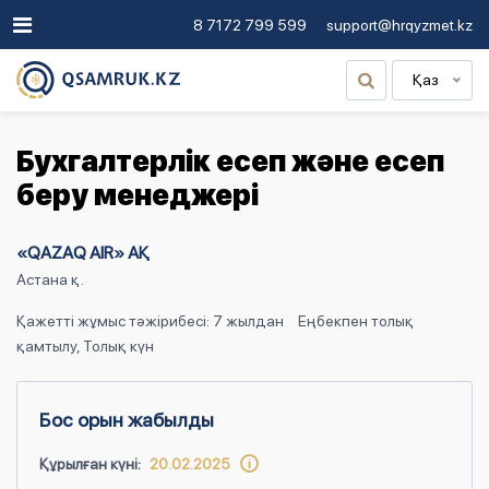
8 7172 799 599
support@hrqyzmet.kz
Қаз
Бухгалтерлік есеп және есеп
беру менеджері
«QAZAQ AIR» АҚ
Астана қ.
Қажетті жұмыс тәжірибесі: 7 жылдан
Еңбекпен толық
қамтылу, Толық күн
Бос орын жабылды
Құрылған күні:
20.02.2025