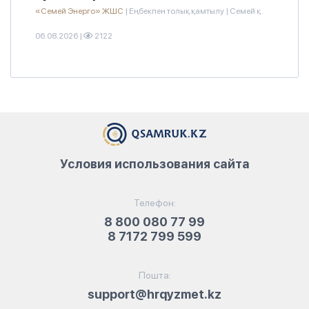
«Семей Энерго» ЖШС
|
Еңбекпен толық қамтылу
|
Семей қ.
06.08.2026
|
2122
Условия использования сайта
Телефон:
8 800 080 77 99
8 7172 799 599
Пошта:
support@hrqyzmet.kz