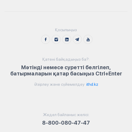
Қосылыңыз
Қатені байқадыңыз ба?:
Мәтінді немесе суретті белгілеп,
батырмаларын қатар басыңыз Ctrl+Enter
Әзірлеу және сүйемелдеу
ithd.kz
Жедел байланыс желісі:
8-800-080-47-47