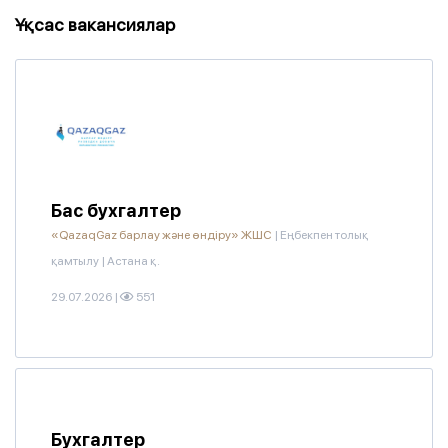
Ұқсас вакансиялар
Бас бухгалтер
«QazaqGaz барлау және өндіру» ЖШС
|
Еңбекпен толық
қамтылу
|
Астана қ.
29.07.2026
|
551
Бухгалтер