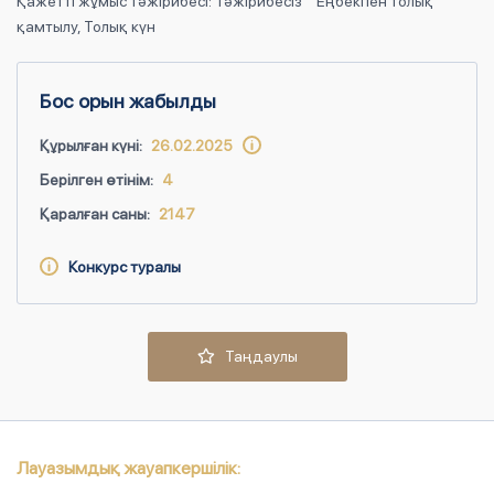
Қажетті жұмыс тәжірибесі: Тәжірибесіз
Еңбекпен толық
қамтылу, Толық күн
Бос орын жабылды
Құрылған күні:
26.02.2025
Берілген өтінім:
4
Қаралған саны:
2147
Конкурс туралы
Таңдаулы
Лауазымдық жауапкершілік: