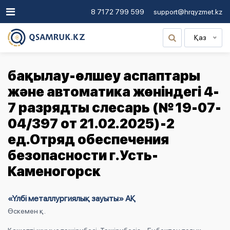
8 7172 799 599
support@hrqyzmet.kz
Қаз
бақылау-өлшеу аспаптары
және автоматика жөніндегі 4-
7 разрядты слесарь (№ 19-07-
04/397 от 21.02.2025)-2
ед.Отряд обеспечения
безопасности г.Усть-
Каменогорск
«Үлбі металлургиялық зауыты» АҚ
Өскемен қ.