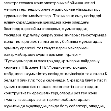
электротехника және электроника бойынша негізгі
мәліметтер; ­ өндіріс және жұмыс орнын ұйымдастыру
туралы негізгі мәліметтер; ­ Техникалық сызу негіздері; ­
өлшеу құралдарының шәкілдері және олардағы
белгілер; ­ қарапайым слесарлық жұмыстардың
тәсілдері; ­ бұрғылау, қайрау және зімпара станоктарында
және тистерде металды өңдеу бойынша жұмыстарды
орындау ережесі; ­ тоттануға қарсы майлар мен
жағармайлардың сұрыптары мен түрлері; ­
"Тұтынушылардың электр қондырғыларын пайдалану
кезіндегі ТПЕ және ТПЕ", " радиоэлектрондық
жабдықпен жұмыс істеу кезіндегі қауіпсіздік техникасы. К
бөлімі" III біліктілік тобы көлемінде. ­ 5-разряд білуге тиісті:
қызмет көрсетілетін және жөнделетін аспаптардың
конструктивтік ерекшеліктері, оларды реттеу және
түзету тәсілдері; ­ аспаптар мен жабдықтардың
жұмысында ақаулардың пайда болу себептері, олардың