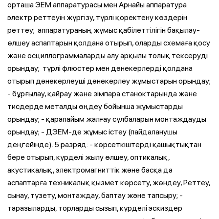
орташа ЭЕМ аппаратурасы мен Арнайы аппаратура
электр реттеуін жүргізу, түрлі қоректену көздерін
реттеу; ­ аппаратураның жұмыс қабілеттілігін бақылау-
өлшеу аспаптарын қолдана отырып, оларды схемаға қосу
және осциллограммаларды алу арқылы толық тексеруді
орындау; ­ түрлі флюстер мен дәнекерлерді қолдана
отырып дәнекерлеуші дәнекерлеу жұмыстарын орындау;
- бұрғылау, қайрау және зімпара станоктарында және
тисдерде металды өңдеу бойынша жұмыстарды
орындау; - қарапайым жалғау сұлбаларын монтаждауды
орындау; - ДЭЕМ-де жұмыс істеу (пайдаланушы
деңгейінде). 5 разряд: - көрсеткіштерді қашықтықтан
бере отырып, күрделі жылу өлшеу, оптикалық,
акустикалық, электромагниттік және басқа да
аспаптарға техникалық қызмет көрсету, жөндеу, Реттеу,
сынау, түзету, монтаждау, баптау және тапсыру; -
таразыларды, торларды сызып, күрделі эскиздер