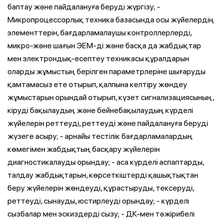
баптау және пайдалануға беруді жүргізу; -
Микропроцессорлық техника базасында осы жүйелердің
элементтерін, бағдарламалаушы контроллерлерді,
микро-және шағын ЭЕМ-ді және басқа да жабдықтар
мен электрондық-есептеу техникасы құралдарын
оларды жұмыстың берілген параметрлеріне шығаруды
қамтамасыз ете отырып, қалпына келтіру жөндеу
жұмыстарын орындай отырып, күзет сигнализациясының,
кіруді бақылаудың және бейнебақылаудың күрделі
жүйелерін реттеуді, реттеуді және пайдалануға беруді
жүзеге асыру; - арнайы тестілік бағдарламалардың
көмегімен жабдықтың басқару жүйелерін
диагностикалауды орындау; - аса күрделі аспаптарды,
талдау жабдықтарын, көрсеткіштерді қашықтықтан
беру жүйелерін жөндеуді, құрастыруды, тексеруді,
реттеуді, сынауды, юстирлеуді орындау; - күрделі
сызбалар мен эскиздерді сызу; - ДК-мен тәжірибелі