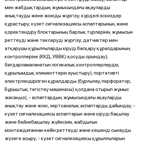
мен жабдықтардың жұмысындағы ақауларды
анықтауды және жоюды жүргізу; күрделі эскиздер
құрастыру; күзет сигнализациясы аспаптарының және
қоректендіру блоктарының барлық түрлерінің жұмысын
реттеуді және тексеруді жүргізу; датчиктер мен
атқарушы құрылғыларды кіруді басқару құралдарының
контроллеріне (ККД, УВВК) қосуды орындау);
бағдарламаланатын логикалық контроллерлердің
құрылымдық элементтерін ауыстыру); портативті
электрлендірілген құралдарды (бұрғылау, перфоратор,
Бұрыштық тегістеу машинасы) қолдана отырып жұмыс
жасаңыз); - аспаптардың жұмысындағы ақауларды
анықтау және жою, зертханалық аспаптарды дайындау; -
күзет сигнализациясы аспаптарын және кіруді бақылау
және бейнебақылау жүйесінің жабдығын
монтаждағаннан кейін реттеуді және кешенді сынауды
жүзеге асыру; - күзет сигнализациясы құрылғыларын