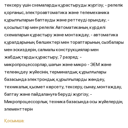
тексеру үшін схемаларды құрастыруды жүргізу; - релелік
қорғаныс, электроавтоматика және телемеханика
құрылғыларын баптауды және реттеуді орындау; -
қосылыстар мен релелік Автоматиканың күрделі
схемаларын құрастыру және монтаждау; - автоматика
құралдарының бөлшектері мен тораптарының сызбалары
мен эскиздерін, салмалы конструкциялар мен
жабдықтарды құрастыру; 7 разряд: -
микропроцессорлар, шағын және микро - ЭЕМ және
телеөңдеу жүйесінің терминалдық құрылғылары
базасында электрондық құрылғыларды жөндеу,
техникалық қызмет көрсету, тексеру, сынау, монтаждау,
баптау және пайдалануға беруді жүргізу; -
Микропроцессорлық техника базасында осы жүйелердің
элементтерін
Қосымша: