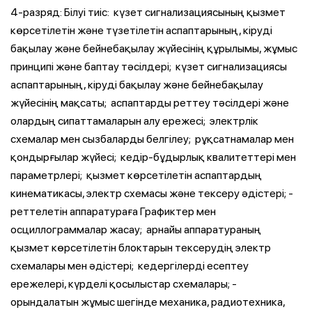
4-разряд: Білуі тиіс: ­ күзет сигнализациясының қызмет
көрсетілетін және түзетілетін аспаптарының, кіруді
бақылау және бейнебақылау жүйесінің құрылымы, жұмыс
принципі және баптау тәсілдері; ­ күзет сигнализациясы
аспаптарының, кіруді бақылау және бейнебақылау
жүйесінің мақсаты; ­ аспаптарды реттеу тәсілдері және
олардың сипаттамаларын алу ережесі; ­ электрлік
схемалар мен сызбаларды белгілеу; ­ рұқсатнамалар мен
қондырғылар жүйесі; ­ кедір-бұдырлық квалитеттері мен
параметрлері; ­ қызмет көрсетілетін аспаптардың
кинематикасы, электр схемасы және тексеру әдістері; ­
реттелетін аппаратураға Графиктер мен
осциллограммалар жасау; ­ арнайы аппаратураның
қызмет көрсетілетін блоктарын тексерудің электр
схемалары мен әдістері; ­ кедергілерді есептеу
ережелері, күрделі қосылыстар схемалары; ­
орындалатын жұмыс шегінде механика, радиотехника,