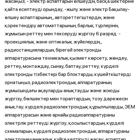
жасаңыз; - электр аспаптарын өлшеудің басқа шектеріне
қайта есептеуді орындау; -жылу және электр Бақылау-
өлшеу аспаптарының, автореттегіштердің және
қоректендіру автоматтарының барлық түрлерінің
жұмысын реттеу мен тексеруді жүргізу 6 разряд: -
проекциялық және оптикалық жүйелердің,
радиостанциялардың бірегей электронды
аппаратурасына техникалық қызмет көрсету, жөндеу,
реттеу, монтаждау, сынау, баптау, реттеу; күрделі
электронды тізбектері бар блоктарды, күшейткіштерді
орнатыңыз; радиоэлектрондық аппаратураның
жұмысындағы ақауларды анықтауды және жоюды
жүргізу, бөлшектер мен тораптардың тозу дәрежесін
анықтау; күрделі радиоэлектрондық құрылғыларды, ЭЕМ
аппаратурасын және арнайы радиоаппаратураны
электрлік реттеуді жүргізу; қосылыстардың күрделі
схемаларын, күрделі радиоэлектрондық аппаратураны
электромеханикалық күйге келтіруді жасау; аспаптар