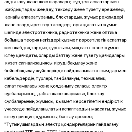
алдын алу және жою шаралары; ­ күрделі аспаптар мен
жабдықтарды жөндеу, тексеру және түзету ережелері;
­ арнайы аппаратураның, блоктардың жұмыс режимдері
және оларды реттеу тәсілдері; ­ орындалатын жұмыс
шегінде электротехника, радиотехника және оптика
бойынша теория негіздері; қызмет көрсетілетін аспаптар
мен жабдықтардың құрылысы, мақсаты ­ және жұмыс
істеу қағидаты, оларды баптау және түзету қағидалары;
­ күзет сигнализациясы, кіруді бақылау және
бейнебақылау жүйелерінде пайдаланылатын сымдар мен
кабельдердің түрлері, таңбалануы, техникалық
сипаттамалары және қолданылу саласы; ­ электр
сұлбаларының, дабыл және авариялық блоктау
сұлбаларының жұмысы; ­ қызмет көрсетілетін өндірістік
учаскеде пайдаланылатын аспаптардың мақсаты, жұмыс
істеу принципі, құрылысы, баптау ережесі; ­
"Тұтынушылардың электр қондырғыларын пайдалану
кезіндегі ТПЕ және ТПЕ", " радиоэлектрондық