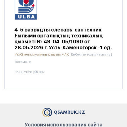
4-5 разрядты слесарь-сантехник
Ғылыми орталықтың техникалық
қызметі № 49-04-05/1090 от
28.05.2026 г. Усть-Каменогорск -1 ед.
«Үлбі металлургиялық зауыты» АҚ
|
Еңбекпен толық қамтылу
|
Өскемен қ.
05.08.2026
|
997
Условия использования сайта