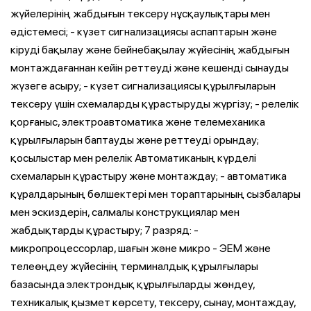
жүйелерінің жабдығын тексеру нұсқаулықтары мен
әдістемесі; - күзет сигнализациясы аспаптарын және
кіруді бақылау және бейнебақылау жүйесінің жабдығын
монтаждағаннан кейін реттеуді және кешенді сынауды
жүзеге асыру; - күзет сигнализациясы құрылғыларын
тексеру үшін схемаларды құрастыруды жүргізу; - релелік
қорғаныс, электроавтоматика және телемеханика
құрылғыларын баптауды және реттеуді орындау;
қосылыстар мен релелік Автоматиканың күрделі
схемаларын құрастыру және монтаждау; - автоматика
құралдарының бөлшектері мен тораптарының сызбалары
мен эскиздерін, салмалы конструкциялар мен
жабдықтарды құрастыру; 7 разряд: -
микропроцессорлар, шағын және микро - ЭЕМ және
телеөңдеу жүйесінің терминалдық құрылғылары
базасында электрондық құрылғыларды жөндеу,
техникалық қызмет көрсету, тексеру, сынау, монтаждау,