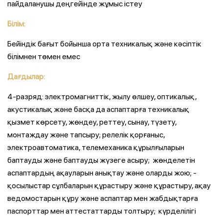
пайдаланушы деңгейінде жұмыс істеу
Білім:
Бейіндік бағыт бойынша орта техникалық және кәсіптік
білімнен төмен емес
Дағдылар:
4-разряд: электромагниттік, жылу өлшеу, оптикалық,
акустикалық және басқа да аспаптарға техникалық
қызмет көрсету, жөндеу, реттеу, сынау, түзету,
монтаждау және тапсыру; релелік қорғаныс,
электроавтоматика, телемеханика құрылғыларын
баптауды және баптауды жүзеге асыру; ­ жөнделетін
аспаптардың ақауларын анықтау және оларды жою; ­
қосылыстар сұлбаларын құрастыру және құрастыру, ақау
ведомостарын құру және аспаптар мен жабдықтарға
паспорттар мен аттестаттарды толтыру; ­ күрделілігі