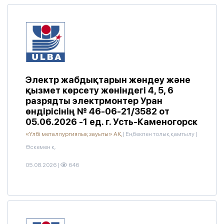
Электр жабдықтарын жөндеу және
қызмет көрсету жөніндегі 4, 5, 6
разрядты электрмонтер Уран
өндірісінің № 46-06-21/3582 от
05.06.2026 -1 ед. г. Усть-Каменогорск
«Үлбі металлургиялық зауыты» АҚ
|
Еңбекпен толық қамтылу
|
Өскемен қ.
05.08.2026
|
646