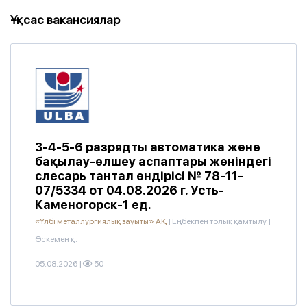
Ұқсас вакансиялар
3-4-5-6 разрядты автоматика және
бақылау-өлшеу аспаптары жөніндегі
слесарь тантал өндірісі № 78-11-
07/5334 от 04.08.2026 г. Усть-
Каменогорск-1 ед.
«Үлбі металлургиялық зауыты» АҚ
|
Еңбекпен толық қамтылу
|
Өскемен қ.
05.08.2026
|
50