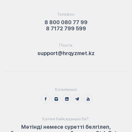
Телефон:
8 800 080 77 99
8 7172 799 599
Пошта:
support@hrqyzmet.kz
Қосылыңыз
Қатені байқадыңыз ба?:
Мәтінді немесе суретті белгілеп,