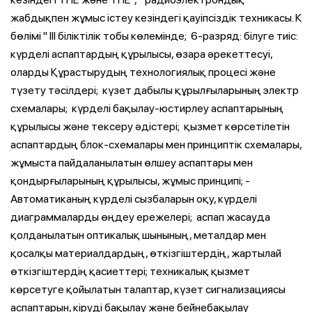
жабдықпен жұмыс істеу кезіндегі қауіпсіздік техникасы. К
бөлімі " III біліктілік тобы көлемінде; ­ 6-разряд: білуге тиіс:
күрделі аспаптардың құрылысы, өзара әрекеттесуі,
оларды Құрастырудың технологиялық процесі және
түзету тәсілдері; ­ күзет дабылы құрылғыларының электр
схемалары; ­ күрделі бақылау-юстирлеу аспаптарының
құрылысы және тексеру әдістері; ­ қызмет көрсетілетін
аспаптардың блок-схемалары мен принциптік схемалары,
жұмыста пайдаланылатын өлшеу аспаптары мен
қондырғыларының құрылысы, жұмыс принципі; ­
Автоматиканың күрделі сызбаларын оқу, күрделі
диаграммаларды өңдеу ережелері; ­ аспап жасауда
қолданылатын оптикалық шынының, металдар мен
қосалқы материалдардың, өткізгіштердің, жартылай
өткізгіштердің қасиеттері; техникалық қызмет
көрсетуге қойылатын талаптар, күзет сигнализациясы
аспаптарын, кіруді бақылау және бейнебақылау