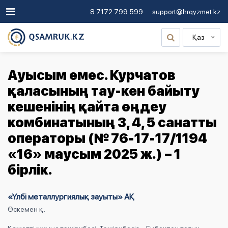
8 7172 799 599
support@hrqyzmet.kz
Қаз
Ауысым емес. Курчатов
қаласының тау-кен байыту
кешенінің қайта өңдеу
комбинатының 3, 4, 5 санатты
операторы (№ 76-17-17/1194
«16» маусым 2025 ж.) – 1
бірлік.
«Үлбі металлургиялық зауыты» АҚ
Өскемен қ.