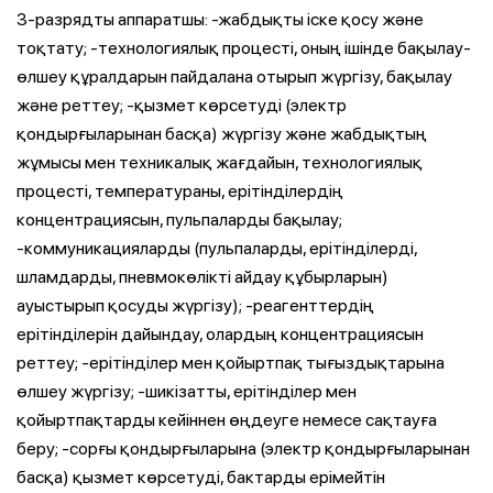
3-разрядты аппаратшы: -жабдықты іске қосу және
тоқтату; -технологиялық процесті, оның ішінде бақылау-
өлшеу құралдарын пайдалана отырып жүргізу, бақылау
және реттеу; -қызмет көрсетуді (электр
қондырғыларынан басқа) жүргізу және жабдықтың
жұмысы мен техникалық жағдайын, технологиялық
процесті, температураны, ерітінділердің
концентрациясын, пульпаларды бақылау;
-коммуникацияларды (пульпаларды, ерітінділерді,
шламдарды, пневмокөлікті айдау құбырларын)
ауыстырып қосуды жүргізу); -реагенттердің
ерітінділерін дайындау, олардың концентрациясын
реттеу; -ерітінділер мен қойыртпақ тығыздықтарына
өлшеу жүргізу; -шикізатты, ерітінділер мен
қойыртпақтарды кейіннен өңдеуге немесе сақтауға
беру; -сорғы қондырғыларына (электр қондырғыларынан
басқа) қызмет көрсетуді, бактарды ерімейтін