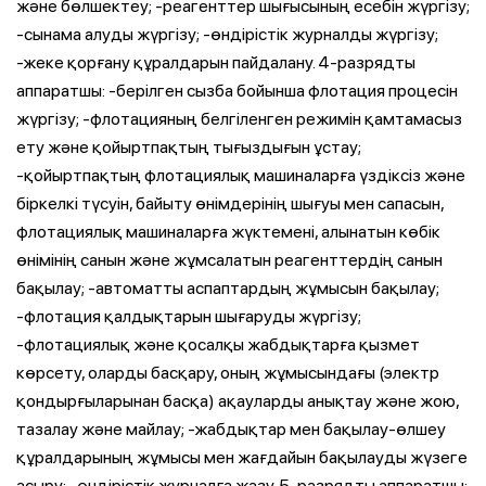
және бөлшектеу; -реагенттер шығысының есебін жүргізу;
-сынама алуды жүргізу; -өндірістік журналды жүргізу;
-жеке қорғану құралдарын пайдалану. 4-разрядты
аппаратшы: -берілген сызба бойынша флотация процесін
жүргізу; -флотацияның белгіленген режимін қамтамасыз
ету және қойыртпақтың тығыздығын ұстау;
-қойыртпақтың флотациялық машиналарға үздіксіз және
біркелкі түсуін, байыту өнімдерінің шығуы мен сапасын,
флотациялық машиналарға жүктемені, алынатын көбік
өнімінің санын және жұмсалатын реагенттердің санын
бақылау; -автоматты аспаптардың жұмысын бақылау;
-флотация қалдықтарын шығаруды жүргізу;
-флотациялық және қосалқы жабдықтарға қызмет
көрсету, оларды басқару, оның жұмысындағы (электр
қондырғыларынан басқа) ақауларды анықтау және жою,
тазалау және майлау; -жабдықтар мен бақылау-өлшеу
құралдарының жұмысы мен жағдайын бақылауды жүзеге
асыру; -өндірістік журналға жазу. 5-разрядты аппаратшы: