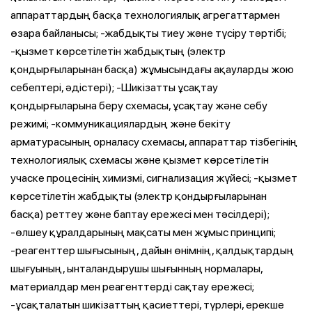
аппараттардың басқа технологиялық агрегаттармен
өзара байланысы; -жабдықты тиеу және түсіру тәртібі;
-қызмет көрсетілетін жабдықтың (электр
қондырғыларынан басқа) жұмысындағы ақауларды жою
себептері, әдістері); -Шикізатты ұсақтау
қондырғыларына беру схемасы, ұсақтау және себу
режимі; -коммуникациялардың және бекіту
арматурасының орналасу схемасы, аппараттар тізбегінің
технологиялық схемасы және қызмет көрсетілетін
учаске процесінің химизмі, сигнализация жүйесі; -қызмет
көрсетілетін жабдықты (электр қондырғыларынан
басқа) реттеу және баптау ережесі мен тәсілдері);
-өлшеу құралдарының мақсаты мен жұмыс принципі;
-реагенттер шығысының, дайын өнімнің, қалдықтардың
шығуының, ынталандырушы шығынның нормалары,
материалдар мен реагенттерді сақтау ережесі;
-ұсақталатын шикізаттың қасиеттері, түрлері, ерекше