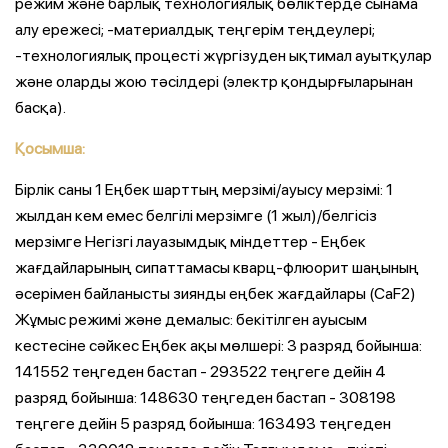
режим және барлық технологиялық бөліктерде сынама
алу ережесі; -материалдық теңгерім теңдеулері;
-технологиялық процесті жүргізуден ықтимал ауытқулар
және оларды жою тәсілдері (электр қондырғыларынан
басқа).
Қосымша:
Бірлік саны 1 Еңбек шарттың мерзімі/ауысу мерзімі: 1
жылдан кем емес белгілі мерзімге (1 жыл)/белгісіз
мерзімге Негізгі лауазымдық міндеттер - Еңбек
жағдайларының сипаттамасы кварц-флюорит шаңының
әсерімен байланысты зиянды еңбек жағдайлары (CaF2)
Жұмыс режимі және демалыс: бекітілген ауысым
кестесіне сәйкес Еңбек ақы мөлшері: 3 разряд бойынша:
141552 теңгеден бастап - 293522 теңгеге дейін 4
разряд бойынша: 148630 теңгеден бастап - 308198
теңгеге дейін 5 разряд бойынша: 163493 теңгеден