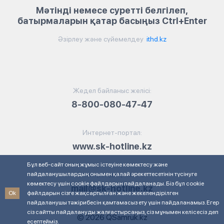
Мәтінді немесе суретті белгілеп,
батырмаларын қатар басыңыз Ctrl+Enter
Әзірлеу және сүйемелдеу
ithd.kz
Жедел байланыс желісі:
8-800-080-47-47
Интернет-портал:
www.sk-hotline.kz
Бұл веб-сайт оның жұмыс істеуіне көмектесу және
пайдаланушылардың онымен қалай әрекеттесетінін түсінуге
Электрондық пошта:
көмектесу үшін cookie файлдарын пайдаланады. Біз бұл cookie
mail@sk-hotline.kz
Ok
файлдарын сізге жақсартылған және жекелендірілген
пайдаланушы тәжірибесін қамтамасыз ету үшін пайдаланамыз. Егер
сіз сайтты пайдалануды жалғастырсаңыз, сіз мұнымен келісесіз деп
© 2026 QSamruk.kz
есептейміз.