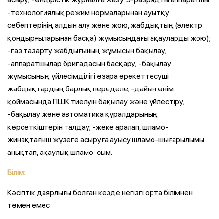
-технологиялық режим нормаларынан ауытқу
себептерінің алдын алу және жою, жабдықтың (электр
қондырғыларынан басқа) жұмысындағы ақауларды жою);
-газ тазарту жабдығының жұмысын бақылау;
-аппаратшылар бригадасын басқару; -бақылау
жұмысының үйлесімділігі өзара әрекеттесуші
жабдықтардың барлық переделе; -дайын өнім
қоймасында ПШК тиелуін бақылау және үйлестіру;
-бақылау және автоматика құралдарының
көрсеткіштерін талдау; -жеке аралап, шламо-
жинақтағыш жүзеге асыруға ауысу шламо-шығарылымы
анықтап, ақаулық шламо-сым.
Білім:
Кәсіптік даярлығы болған кезде негізгі орта білімнен
төмен емес