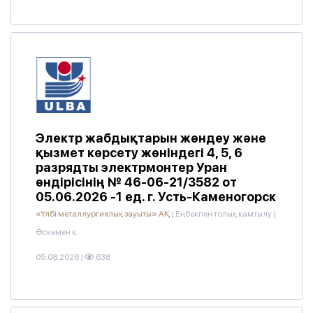
Электр жабдықтарын жөндеу және
қызмет көрсету жөніндегі 4, 5, 6
разрядты электрмонтер Уран
өндірісінің № 46-06-21/3582 от
05.06.2026 -1 ед. г. Усть-Каменогорск
«Үлбі металлургиялық зауыты» АҚ
|
Еңбекпен толық қамтылу
|
Өскемен қ.
05.08.2026
|
638