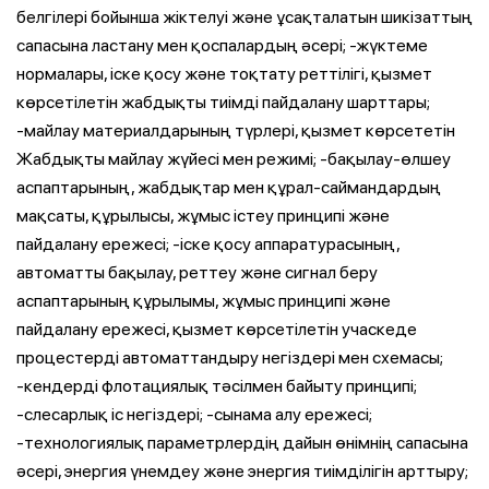
белгілері бойынша жіктелуі және ұсақталатын шикізаттың
сапасына ластану мен қоспалардың әсері; -жүктеме
нормалары, іске қосу және тоқтату реттілігі, қызмет
көрсетілетін жабдықты тиімді пайдалану шарттары;
-майлау материалдарының түрлері, қызмет көрсететін
Жабдықты майлау жүйесі мен режимі; -бақылау-өлшеу
аспаптарының, жабдықтар мен құрал-саймандардың
мақсаты, құрылысы, жұмыс істеу принципі және
пайдалану ережесі; -іске қосу аппаратурасының,
автоматты бақылау, реттеу және сигнал беру
аспаптарының құрылымы, жұмыс принципі және
пайдалану ережесі, қызмет көрсетілетін учаскеде
процестерді автоматтандыру негіздері мен схемасы;
-кендерді флотациялық тәсілмен байыту принципі;
-слесарлық іс негіздері; -сынама алу ережесі;
-технологиялық параметрлердің дайын өнімнің сапасына
әсері, энергия үнемдеу және энергия тиімділігін арттыру;