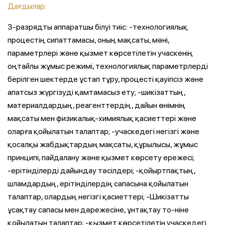
Дағдылар:
3-разрядты аппаратшы білуі тиіс: -технологиялық
процестің сипаттамасы, оның мақсаты, мәні,
параметрлері және қызмет көрсетілетін учаскенің
оңтайлы жұмыс режимі, технологиялық параметрлерді
берілген шектерде ұстап тұру, процесті қауіпсіз және
апатсыз жүргізуді қамтамасыз ету; -шикізаттың,
материалдардың, реагенттердің, дайын өнімнің
мақсаты мен физикалық-химиялық қасиеттері және
оларға қойылатын талаптар; -учаскедегі негізгі және
қосалқы жабдықтардың мақсаты, құрылысы, жұмыс
принципі, пайдалану және қызмет көрсету ережесі;
-ерітінділерді дайындау тәсілдері; -қойыртпақтың,
шламдардың, ерітінділердің сапасына қойылатын
талаптар, олардың негізгі қасиеттері; -Шикізатты
ұсақтау сапасы мен дәрежесіне, ұнтақтау то-ніне
қойылатын талаптар; -қызмет көрсетілетін учаскедегі