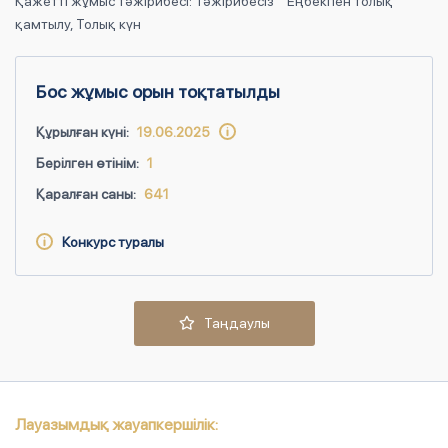
Қажетті жұмыс тәжірибесі: Тәжірибесіз
Еңбекпен толық
қамтылу, Толық күн
Бос жұмыс орын тоқтатылды
Құрылған күні:
19.06.2025
Берілген өтінім:
1
Қаралған саны:
641
Конкурс туралы
Таңдаулы
Лауазымдық жауапкершілік: