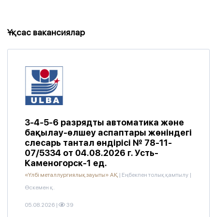
Ұқсас вакансиялар
3-4-5-6 разрядты автоматика және
бақылау-өлшеу аспаптары жөніндегі
слесарь тантал өндірісі № 78-11-
07/5334 от 04.08.2026 г. Усть-
Каменогорск-1 ед.
«Үлбі металлургиялық зауыты» АҚ
|
Еңбекпен толық қамтылу
|
Өскемен қ.
05.08.2026
|
39