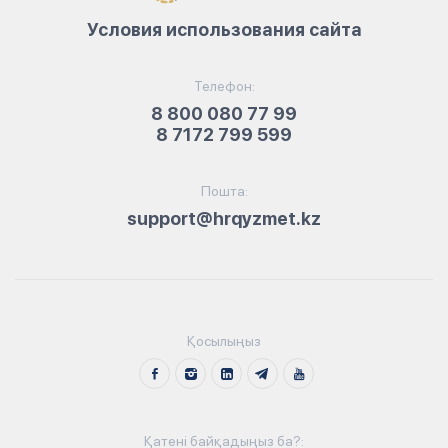
Условия использования сайта
Телефон:
8 800 080 77 99
8 7172 799 599
Пошта:
support@hrqyzmet.kz
Қосылыңыз
Қатені байқадыңыз ба?: