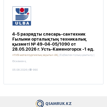
4-5 разрядты слесарь-сантехник
Ғылыми орталықтың техникалық
қызметі № 49-04-05/1090 от
28.05.2026 г. Усть-Каменогорск -1 ед.
«Үлбі металлургиялық зауыты» АҚ
|
Еңбекпен толық қамтылу
|
Өскемен қ.
05.08.2026
|
990