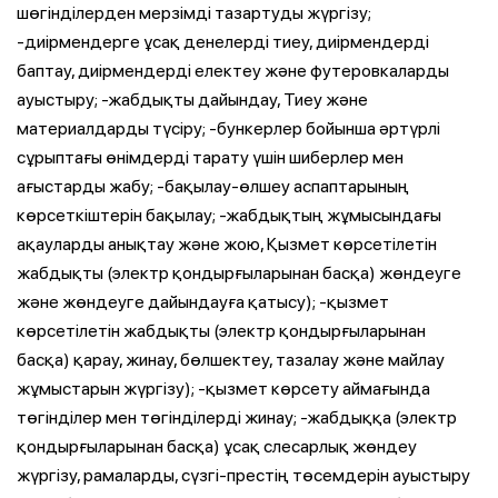
шөгінділерден мерзімді тазартуды жүргізу;
-диірмендерге ұсақ денелерді тиеу, диірмендерді
баптау, диірмендерді електеу және футеровкаларды
ауыстыру; -жабдықты дайындау, Тиеу және
материалдарды түсіру; -бункерлер бойынша әртүрлі
сұрыптағы өнімдерді тарату үшін шиберлер мен
ағыстарды жабу; -бақылау-өлшеу аспаптарының
көрсеткіштерін бақылау; -жабдықтың жұмысындағы
ақауларды анықтау және жою, Қызмет көрсетілетін
жабдықты (электр қондырғыларынан басқа) жөндеуге
және жөндеуге дайындауға қатысу); -қызмет
көрсетілетін жабдықты (электр қондырғыларынан
басқа) қарау, жинау, бөлшектеу, тазалау және майлау
жұмыстарын жүргізу); -қызмет көрсету аймағында
төгінділер мен төгінділерді жинау; -жабдыққа (электр
қондырғыларынан басқа) ұсақ слесарлық жөндеу
жүргізу, рамаларды, сүзгі-престің төсемдерін ауыстыру