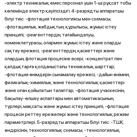
-электр техникалық емес персонал үшін 1-ші рұқсат тобы
көлемінде электр қауіпсіздігі. 4-разрядты аппаратшы
білуі тиіс: -флотация технологиясы мен схемасы;
-флотациялық жабдықтың құрылысы, жұмыс істеу
принципі; -реагенттердің тағайындалуы,
номенклатурасы, олармен жұмыс істеу және оларды
сақтау ережесі; -реагенттердің қасиеттері және
олардың флотация процесіне әсері; -концентрат пен
қалдықтарға қолданыстағы техникалық шарттар;
-флотация өнімдерін сынамалау ережесі; -дайын өнімнің
физикалық-химиялық және технологиялық қасиеттері
және оған қойылатын талаптар; -флотация учаскесінің
бақылау-өлшеу аспаптары мен автоматикасының
түрлері, мақсаты және жұмыс істеу принципі; -флотация
процесін реттеу ережелері және технологиялық режим
параметрлері. 5-разрядты аппаратшы білуі тиіс: -ТШҚ
өндірісінің технологиялық схемасы; -технологиялық