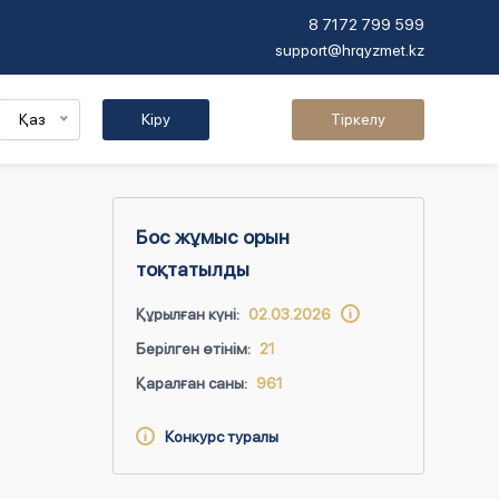
8 7172 799 599
support@hrqyzmet.kz
Қаз
Кіру
Тіркелу
Бос жұмыс орын
тоқтатылды
Құрылған күні:
02.03.2026
Берілген өтінім:
21
Қаралған саны:
961
Конкурс туралы