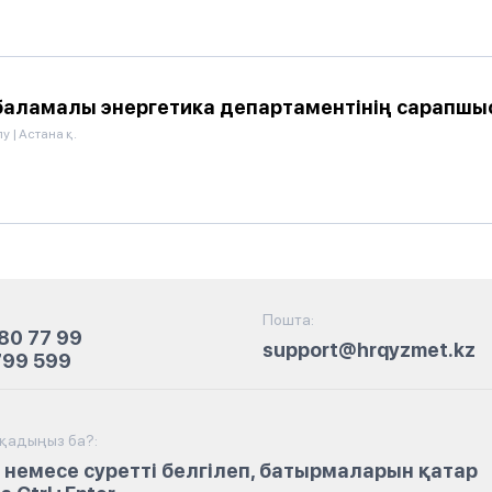
аламалы энергетика департаментінің сарапшы
лу
|
Астана қ.
Пошта:
80 77 99
support@hrqyzmet.kz
799 599
йқадыңыз ба?:
 немесе суретті белгілеп, батырмаларын қатар