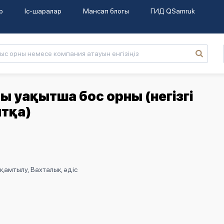
р
Іс-шаралар
Мансап блогы
ГИД QSamruk
 уақытша бос орны (негізгі
тқа)
қамтылу, Вахталық әдіс