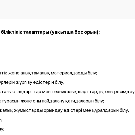
ліктілік талаптары (уақытша бос орын):
тік және анықтамалық материалдарды білу;
лерін жүргізу әдістерін білу;
тағы стандарттар мен техникалық шарттарды, оны ресімдеу т
турасын және оны пайдалану қағидаларын білу;
калық жұмыстарды орындау әдістері мен құралдарын білу;
;
у;