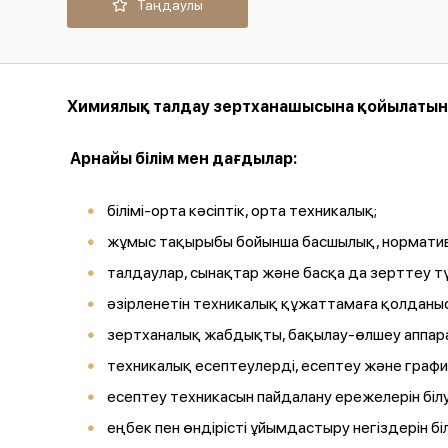
Таңдаулы
Химиялық талдау зертханашысына қойылатын бі
Арнайы білім мен дағдылар:
білімі-орта кәсіптік, орта техникалық;
жұмыс тақырыбы бойынша басшылық, норматив
талдаулар, сынақтар және басқа да зерттеу түр
әзірленетін техникалық құжаттамаға қолданыс
зертханалық жабдықты, бақылау-өлшеу аппара
техникалық есептеулерді, есептеу және графи
есептеу техникасын пайдалану ережелерін білу
еңбек пен өндірісті ұйымдастыру негіздерін біл