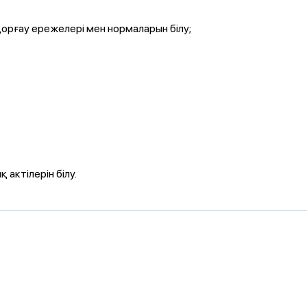
н қорғау ережелері мен нормаларын білу;
актілерін білу.