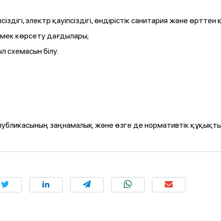
псіздігі, электр қауіпсіздігі, өндірістік санитария және өртте
өмек көрсету дағдылары;
л схемасын білу.
публикасының заңнамалық және өзге де нормативтік құқықтық 