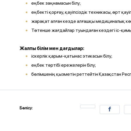
еңбек заңнамасын білу;
еңбекті қорғау, қауіпсіздік техникасы, өрт қауі
жарақат алған кезде алғашқы медициналық к
Төтенше жағдайлар туындаған кездегі іс-қимы
Жалпы білім мен дағдылар:
іскерлік қарым-қатынас этикасын білу;
еңбек тәртібі ережелерін білу;
бөлімшенің қызметін реттейтін Қазақстан Рес
Бөлісу: