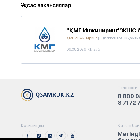
Ұқсас вакансиялар
"ҚМГ Инжиниринг"ЖШС б
ҚМГ Инжиниринг
|
Еңбекпен толық қамты
06.08.2026
|
275
Телефон:
8 800 0
8 7172 
Қосылыңыз
Қатені ба
Мәтінді