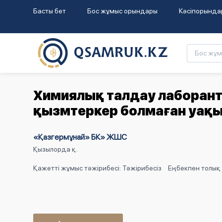
Басты бет
Бос жұмыс орындары
Кәсіпорында
Химиялық талдау лаборанты
қызмтеркер болмаған уақы
«Қазгермұнай» БК» ЖШС
Қызылорда қ.
Қажетті жұмыс тәжірибесі: Тәжірибесіз
Еңбекпен толық 