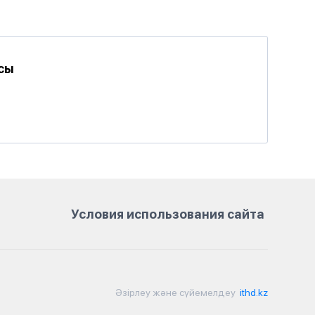
сы
Условия использования сайта
Әзірлеу және сүйемелдеу
ithd.kz