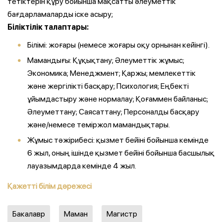
тетіктерін құру бойынша мақсатты әлеуметтік
бағдарламаларды іске асыру;
Біліктілік талаптары:
Білімі: жоғары (немесе жоғары оқу орнынан кейінгі).
Мамандығы: Құқықтану; Әлеуметтік жұмыс;
Экономика; Менеджмент; Қаржы; мемлекеттік
және жергілікті басқару; Психология; Еңбекті
ұйымдастыру және нормалау; Қоғаммен байланыс;
Әлеуметтану; Саясаттану; Персоналды басқару
және/немесе теміржол мамандықтары.
Жұмыс тәжірибесі: қызмет бейіні бойынша кемінде
6 жыл, оның ішінде қызмет бейіні бойынша басшылық
лауазымдарда кемінде 4 жыл.
Қажетті білім дәрежесі
Бакалавр
Маман
Магистр