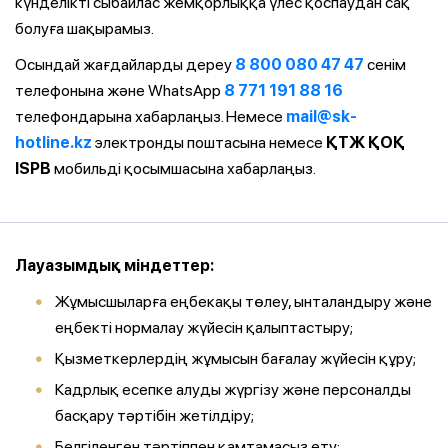
күнделікті сыбайлас жемқорлыққа үлес қоспаудан сақ
болуға шақырамыз.
Осындай жағдайларды дереу
8 800 080 47 47
сенім
телефонына және WhatsApp
8 771 191 88 16
телефондарына хабарлаңыз. Немесе
mail@sk-
hotline.kz
электронды поштасына немесе
ҚТЖ ҚОҚ
ISPB
мобильді қосымшасына хабарлаңыз.
Лауазымдық міндеттер:
Жұмысшыларға еңбекақы төлеу, ынталандыру және
еңбекті нормалау жүйесін қалыптастыру;
Қызметкерлердің жұмысын бағалау жүйесін құру;
Кадрлық есепке алуды жүргізу және персоналды
басқару тәртібін жетілдіру;
Белгіленген тәртіппен қамтамасыз ету: