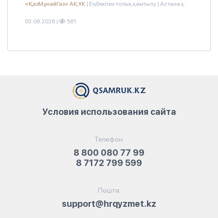
«ҚазМұнайГаз» АҚ ҰК
|
Еңбекпен толық қамтылу
|
Астана қ.
03.08.2026
|
561
Условия использования сайта
Телефон:
8 800 080 77 99
8 7172 799 599
Пошта:
support@hrqyzmet.kz