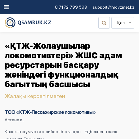
8 7172 799 599
support@hrqyzmet.kz
Қаз
«ҚТЖ-Жолаушылар
локомотивтері» ЖШС адам
ресурстарын басқару
жөніндегі функционалдық
бағыттың басшысы
Жалақы көрсетілмеген
ТОО «КТЖ-Пассажирские локомотивы»
Астана қ.
Қажетті жұмыс тәжірибесі: 5 жылдан
Еңбекпен толық
қамтылу, Толық күн