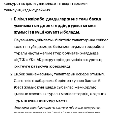
конкурстық іріктеудің міндетті шарттарымен
танысуыңызды сұраймыз:
Білім, тәжірибе, дағдылар және тағы басқа
ұсынылатын деректердің дұрыстығына
жұмыс іздеуші жауапты болады.
Лауазымға қойылатын біліктілік талаптарына сәйкес
келетін түйіндемеде білімі мен жұмыс тәжірибесі
туралы нақты мәліметтер болмаған жағдайда,
«ҚТЖ» ҰК» АҚ рекрутері ізденушіні конкурстық
іріктеуге қатысуға жібермейді.
Еңбек заңнамасының талаптарын ескере отырып,
Сізге тиісті хабарлама берілген күннен бастап 5
(бес) жұмыс күні ішінде сыбайлас жемқорлық
қылмыс жасағаны туралы мәліметтердің жоқтығы
туралы анықтама беру қажет.
Анықтама өзекті ақпаратты қамтуға тиіс және конкурстық
іріктеу өткізілгенге дейін 2 (екі) айдан ерте алынбауға тиіс.