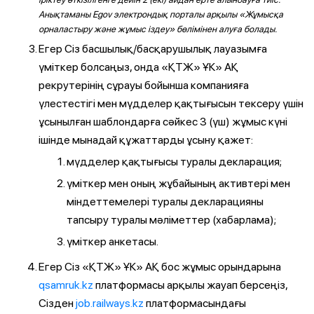
Анықтаманы Egov электрондық порталы арқылы «Жұмысқа
орналастыру және жұмыс іздеу» бөлімінен алуға болады.
Егер Сіз басшылық/басқарушылық лауазымға
үміткер болсаңыз, онда «ҚТЖ» ҰК» АҚ
рекрутерінің сұрауы бойынша компанияға
үлестестігі мен мүдделер қақтығысын тексеру үшін
ұсынылған шаблондарға сәйкес 3 (үш) жұмыс күні
ішінде мынадай құжаттарды ұсыну қажет:
мүдделер қақтығысы туралы декларация;
үміткер мен оның жұбайының активтері мен
міндеттемелері туралы декларацияны
тапсыру туралы мәліметтер (хабарлама);
үміткер анкетасы.
Егер Сіз «ҚТЖ» ҰК» АҚ бос жұмыс орындарына
qsamruk.kz
платформасы арқылы жауап берсеңіз,
Сізден
job.railways.kz
платформасындағы