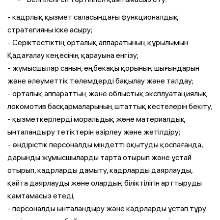
- кадрлық қызмет саласындағы функционалдық
стратегияны іске асыру;
- Серіктестіктің орталық аппаратының құрылымын
Қадағалау кеңесінің қарауына енгізу;
- жұмысшылар санын, еңбекақы қорының шығындарын
және әлеуметтік төлемдерді бақылау және талдау;
- орталық аппараттың және облыстық эксплуатациялық
локомотив басқармаларының штаттық кестелерін бекіту;
- қызметкерлерді моральдық және материалдық
ынталандыру тетіктерін әзірлеу және жетілдіру;
- өндірістік персоналды міндетті оқытуды қоспағанда,
дарынды жұмысшыларды тарта отырып және ұстай
отырып, кадрларды дамыту, кадрларды даярлауды,
қайта даярлауды және олардың біліктілігін арттыруды
қамтамасыз етеді;
- персоналды ынталандыру және кадрларды ұстап тұру