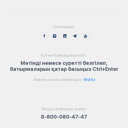
Қосылыңыз
Қатені байқадыңыз ба?:
Мәтінді немесе суретті белгілеп,
батырмаларын қатар басыңыз Ctrl+Enter
Әзірлеу және сүйемелдеу
ithd.kz
Жедел байланыс желісі:
8-800-080-47-47