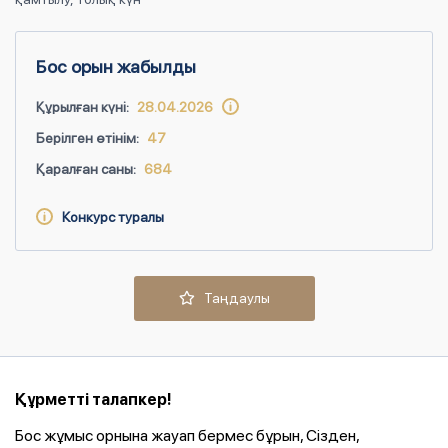
Бос орын жабылды
Құрылған күні:
28.04.2026
Берілген өтінім:
47
Қаралған саны:
684
Конкурс туралы
Таңдаулы
Құрметті талапкер!
Бос жұмыс орнына жауап бермес бұрын, Сізден,