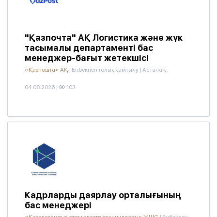
"Қазпочта" АҚ Логистика және жүк
тасымалы департаменті бас
менеджер-бағыт жетекшісі
«Қазпошта» АҚ
|
Еңбекпен толық қамтылу
|
Астана қ.
04.08.2026
|
103
Кадрларды даярлау орталығының
бас менеджері