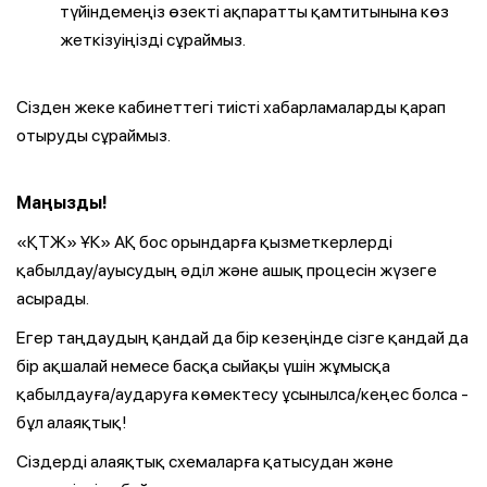
түйіндемеңіз өзекті ақпаратты қамтитынына көз
жеткізуіңізді сұраймыз.
Сізден жеке кабинеттегі тиісті хабарламаларды қарап
отыруды сұраймыз.
Маңызды!
«ҚТЖ» ҰК» АҚ бос орындарға қызметкерлерді
қабылдау/ауысудың әділ және ашық процесін жүзеге
асырады.
Егер таңдаудың қандай да бір кезеңінде сізге қандай да
бір ақшалай немесе басқа сыйақы үшін жұмысқа
қабылдауға/аударуға көмектесу ұсынылса/кеңес болса -
бұл алаяқтық!
Сіздерді алаяқтық схемаларға қатысудан және