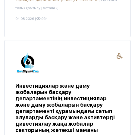
«Қазақстандық атом электр станциялары» ЖШС
|
Еңбекпен
толық қамтылу
|
Астана қ.
04.08.2026
|
964
Инвестициялар және даму
жобаларын басқару
департаментінің инвестициялар
және даму жобаларын басқару
департаменті құрамындағы сатып
алуларды басқару және активтерді
дивестиялау жаңа жобалар
секторының жетекші маманы