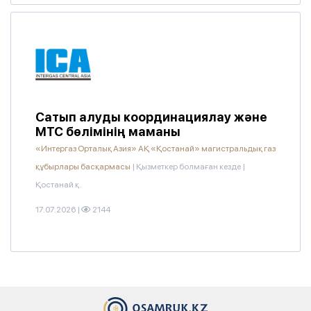
Сатып алуды координациялау және
МТС бөлімінің маманы
«Интергаз Орталық Азия» АҚ «Қостанай» магистральдық газ
құбырлары басқармасы
|
Қызметкер болмаған кезде
|
Қостанай қ.
17.07.2026
|
2144