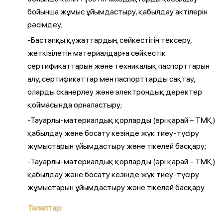
бойынша жұмыс ұйымдастыру, қабылдау актілерін
рәсімдеу;
-Бастапқы құжаттардың сәйкестігін тексеру,
жеткізілетін материалдарға сәйкестік
сертификаттарын және техникалық паспорттарын
алу, сертификаттар мен паспорттарды сақтау,
оларды сканерлеу және электрондық деректер
қоймасында орналастыру;
-Тауарлы-материалдық қорларды (әрі қарай – ТМҚ)
қабылдау және босату кезінде жүк тиеу-түсіру
жұмыстарын ұйымдастыру және тікелей басқару;
-Тауарлы-материалдық қорларды (әрі қарай – ТМҚ)
қабылдау және босату кезінде жүк тиеу-түсіру
жұмыстарын ұйымдастыру және тікелей басқару
Талаптар: