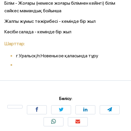
Білім - Жоғары (немесе жоғары білімнен кейінгі) білім
сәйкес мамандық бойынша
Жалпы жұмыс тәжірибесі - кемінде бір жыл
Кәсіби салада - кемінде бір жыл
Шарттар:
г.Уральск/п.Новенькое қаласында тұру
Бөлісу: