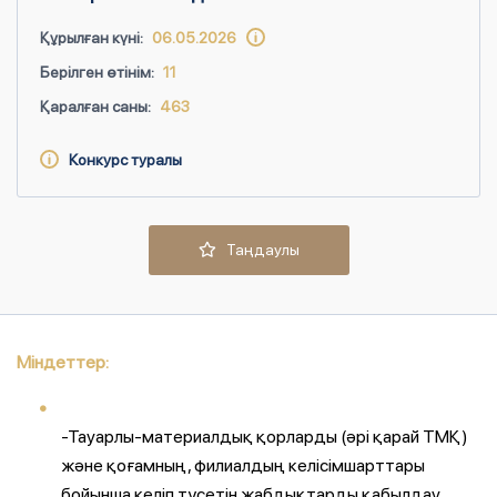
Құрылған күні:
06.05.2026
Берілген өтінім:
11
Қаралған саны:
463
Конкурс туралы
Таңдаулы
Міндеттер:
-
Тауарлы-материалдық қорларды (әрі қарай ТМҚ)
және қоғамның, филиалдың келісімшарттары
бойынша келіп түсетін жабдықтарды қабылдау