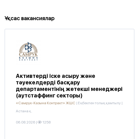
Ұқсас вакансиялар
Активтерді іске асыру және
тәуекелдерді басқару
департаментінің жетекші менеджері
(аутстаффинг секторы)
«Самрук-Казына Контракт» ЖШС
|
Еңбекпен толық қамтылу
|
Астана қ.
06.08.2026
|
1258