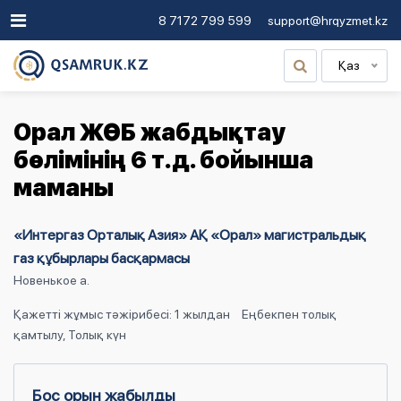
8 7172 799 599
support@hrqyzmet.kz
Қаз
Орал ЖӨБ жабдықтау
бөлімінің 6 т.д. бойынша
маманы
«Интергаз Орталық Азия» АҚ «Орал» магистральдық
газ құбырлары басқармасы
Новенькое а.
Қажетті жұмыс тәжірибесі: 1 жылдан
Еңбекпен толық
қамтылу, Толық күн
Бос орын жабылды