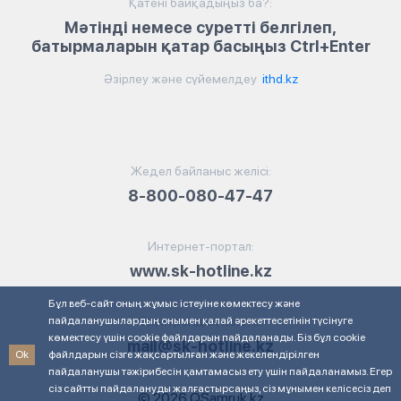
Қатені байқадыңыз ба?:
Мәтінді немесе суретті белгілеп,
батырмаларын қатар басыңыз Ctrl+Enter
Әзірлеу және сүйемелдеу
ithd.kz
Жедел байланыс желісі:
8-800-080-47-47
Интернет-портал:
www.sk-hotline.kz
Бұл веб-сайт оның жұмыс істеуіне көмектесу және
пайдаланушылардың онымен қалай әрекеттесетінін түсінуге
Электрондық пошта:
көмектесу үшін cookie файлдарын пайдаланады. Біз бұл cookie
mail@sk-hotline.kz
Ok
файлдарын сізге жақсартылған және жекелендірілген
пайдаланушы тәжірибесін қамтамасыз ету үшін пайдаланамыз. Егер
сіз сайтты пайдалануды жалғастырсаңыз, сіз мұнымен келісесіз деп
© 2026 QSamruk.kz